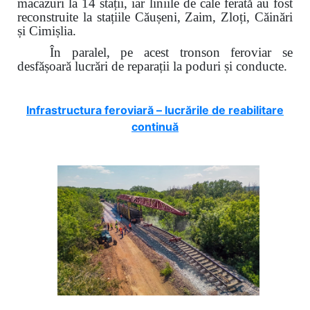
macazuri la 14 stații, iar liniile de cale ferată au fost
reconstruite la stațiile Căușeni, Zaim, Zloți, Căinări
și Cimișlia.
În paralel, pe acest tronson feroviar se
desfășoară lucrări de reparații la poduri și conducte.
Infrastructura feroviară – lucrările de reabilitare
continuă