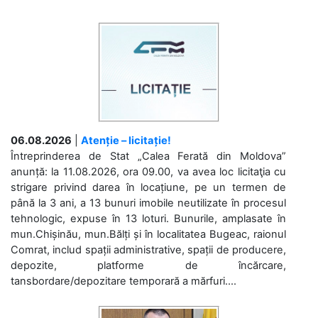
06.08.2026
|
Atenție – licitație!
Întreprinderea de Stat „Calea Ferată din Moldova”
anunță: la 11.08.2026, ora 09.00, va avea loc licitaţia cu
strigare privind darea în locațiune, pe un termen de
până la 3 ani, a 13 bunuri imobile neutilizate în procesul
tehnologic, expuse în 13 loturi. Bunurile, amplasate în
mun.Chișinău, mun.Bălți și în localitatea Bugeac, raionul
Comrat, includ spații administrative, spații de producere,
depozite, platforme de încărcare,
tansbordare/depozitare temporară a mărfuri....