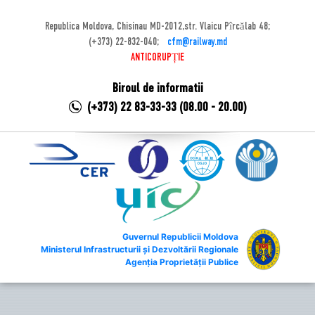
Republica Moldova, Chisinau MD-2012,str. Vlaicu Pîrcălab 48;
(+373) 22-832-040;
cfm@railway.md
ANTICORUPȚIE
Biroul de informatii
(+373) 22 83-33-33 (08.00 - 20.00)
Guvernul Republicii Moldova
Ministerul Infrastructurii și Dezvoltării Regionale
Agenția Proprietății Publice