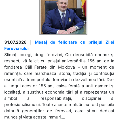
31.07.2026
|
Mesaj de felicitare cu prilejul Zilei
Feroviarului
Stimați colegi, dragi feroviari, Cu deosebită onoare și
respect, vă felicit cu prilejul aniversării a 155 ani de la
fondarea Căii Ferate din Moldova – un moment de
referință, care marchează istoria, tradiția și contribuția
esențială a transportului feroviar la dezvoltarea țării. De-
a lungul acestor 155 ani, calea ferată a unit oameni și
localități, a susținut economia țării și a reprezentat un
simbol al responsabilității, disciplinei și
profesionalismului. Toate aceste realizări au fost posibile
datorită generațiilor de feroviari, care și-au dedicat
munca și viața acestei ramuri....