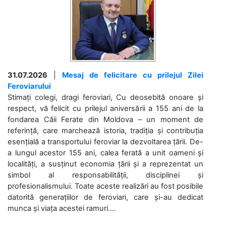
31.07.2026
|
Mesaj de felicitare cu prilejul Zilei
Feroviarului
Stimați colegi, dragi feroviari, Cu deosebită onoare și
respect, vă felicit cu prilejul aniversării a 155 ani de la
fondarea Căii Ferate din Moldova – un moment de
referință, care marchează istoria, tradiția și contribuția
esențială a transportului feroviar la dezvoltarea țării. De-
a lungul acestor 155 ani, calea ferată a unit oameni și
localități, a susținut economia țării și a reprezentat un
simbol al responsabilității, disciplinei și
profesionalismului. Toate aceste realizări au fost posibile
datorită generațiilor de feroviari, care și-au dedicat
munca și viața acestei ramuri....