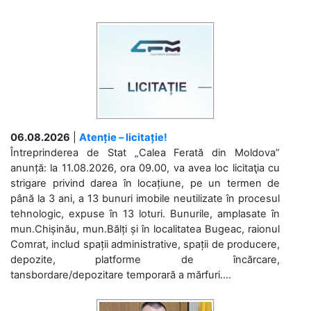
06.08.2026
|
Atenție – licitație!
Întreprinderea de Stat „Calea Ferată din Moldova”
anunță: la 11.08.2026, ora 09.00, va avea loc licitaţia cu
strigare privind darea în locațiune, pe un termen de
până la 3 ani, a 13 bunuri imobile neutilizate în procesul
tehnologic, expuse în 13 loturi. Bunurile, amplasate în
mun.Chișinău, mun.Bălți și în localitatea Bugeac, raionul
Comrat, includ spații administrative, spații de producere,
depozite, platforme de încărcare,
tansbordare/depozitare temporară a mărfuri....