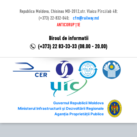
Republica Moldova, Chisinau MD-2012,str. Vlaicu Pîrcălab 48;
(+373) 22-832-040;
cfm@railway.md
ANTICORUPȚIE
Biroul de informatii
(+373) 22 83-33-33 (08.00 - 20.00)
Guvernul Republicii Moldova
Ministerul Infrastructurii și Dezvoltării Regionale
Agenția Proprietății Publice