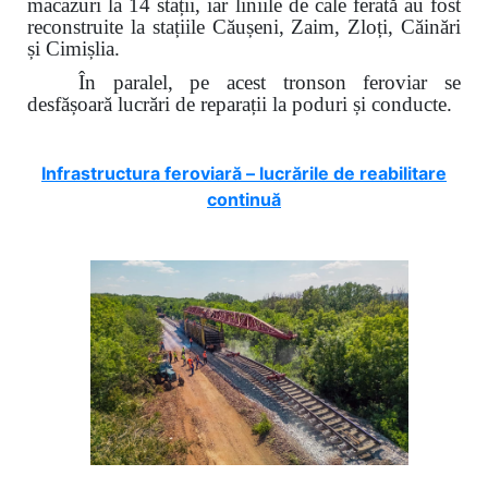
macazuri la 14 stații, iar liniile de cale ferată au fost
reconstruite la stațiile Căușeni, Zaim, Zloți, Căinări
și Cimișlia.
În paralel, pe acest tronson feroviar se
desfășoară lucrări de reparații la poduri și conducte.
Infrastructura feroviară – lucrările de reabilitare
continuă