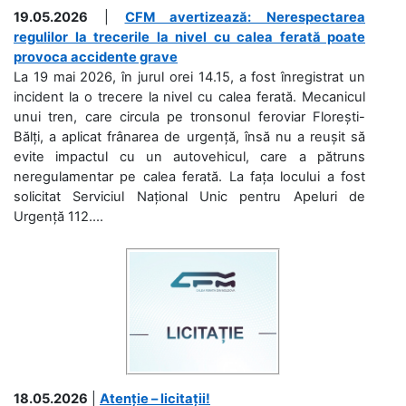
19.05.2026
|
CFM avertizează: Nerespectarea
regulilor la trecerile la nivel cu calea ferată poate
provoca accidente grave
La 19 mai 2026, în jurul orei 14.15, a fost înregistrat un
incident la o trecere la nivel cu calea ferată. Mecanicul
unui tren, care circula pe tronsonul feroviar Florești-
Bălți, a aplicat frânarea de urgență, însă nu a reușit să
evite impactul cu un autovehicul, care a pătruns
neregulamentar pe calea ferată. La fața locului a fost
solicitat Serviciul Național Unic pentru Apeluri de
Urgență 112....
18.05.2026
|
Atenție – licitații!