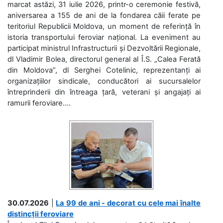
marcat astăzi, 31 iulie 2026, printr-o ceremonie festivă,
aniversarea a 155 de ani de la fondarea căii ferate pe
teritoriul Republicii Moldova, un moment de referință în
istoria transportului feroviar național. La eveniment au
participat ministrul Infrastructurii și Dezvoltării Regionale,
dl Vladimir Bolea, directorul general al Î.S. „Calea Ferată
din Moldova”, dl Serghei Cotelinic, reprezentanți ai
organizațiilor sindicale, conducători ai sucursalelor
întreprinderii din întreaga țară, veterani și angajați ai
ramurii feroviare....
30.07.2026
|
La 99 de ani - decorat cu cele mai înalte
distincții feroviare