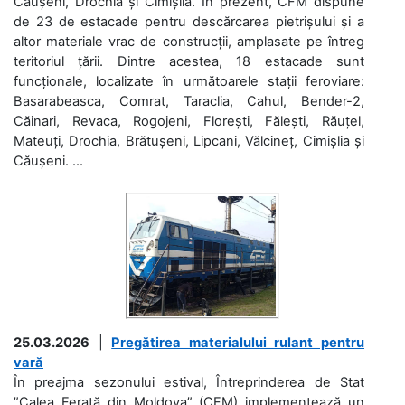
Căușeni, Drochia și Cimișlia. În prezent, CFM dispune
de 23 de estacade pentru descărcarea pietrișului și a
altor materiale vrac de construcții, amplasate pe întreg
teritoriul țării. Dintre acestea, 18 estacade sunt
funcționale, localizate în următoarele stații feroviare:
Basarabeasca, Comrat, Taraclia, Cahul, Bender-2,
Căinari, Revaca, Rogojeni, Florești, Fălești, Răuțel,
Mateuți, Drochia, Brătușeni, Lipcani, Vălcineț, Cimișlia și
Căușeni. ...
25.03.2026
|
Pregătirea materialului rulant pentru
vară
În preajma sezonului estival, Întreprinderea de Stat
”Calea Ferată din Moldova” (CFM) implementează un