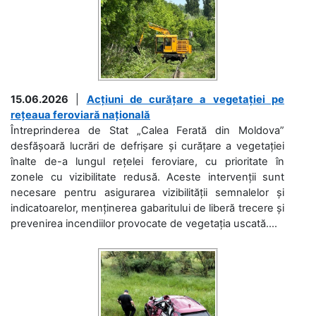
15.06.2026
|
Acțiuni de curățare a vegetației pe
rețeaua feroviară națională
Întreprinderea de Stat „Calea Ferată din Moldova”
desfășoară lucrări de defrișare și curățare a vegetației
înalte de-a lungul rețelei feroviare, cu prioritate în
zonele cu vizibilitate redusă. Aceste intervenții sunt
necesare pentru asigurarea vizibilității semnalelor și
indicatoarelor, menținerea gabaritului de liberă trecere și
prevenirea incendiilor provocate de vegetația uscată....