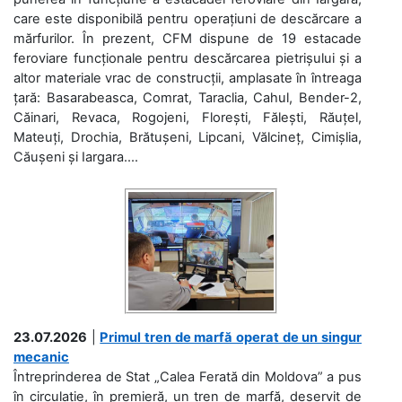
care este disponibilă pentru operațiuni de descărcare a
mărfurilor. În prezent, CFM dispune de 19 estacade
feroviare funcționale pentru descărcarea pietrișului și a
altor materiale vrac de construcții, amplasate în întreaga
țară: Basarabeasca, Comrat, Taraclia, Cahul, Bender-2,
Căinari, Revaca, Rogojeni, Florești, Fălești, Răuțel,
Mateuți, Drochia, Brătușeni, Lipcani, Vălcineț, Cimișlia,
Căușeni și Iargara....
23.07.2026
|
Primul tren de marfă operat de un singur
mecanic
Întreprinderea de Stat „Calea Ferată din Moldova” a pus
în circulație, în premieră, un tren de marfă, deservit de