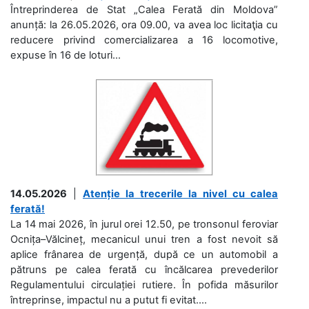
Întreprinderea de Stat „Calea Ferată din Moldova”
anunță: la 26.05.2026, ora 09.00, va avea loc licitaţia cu
reducere privind comercializarea a 16 locomotive,
expuse în 16 de loturi...
14.05.2026
|
Atenție la trecerile la nivel cu calea
ferată!
La 14 mai 2026, în jurul orei 12.50, pe tronsonul feroviar
Ocnița–Vălcineț, mecanicul unui tren a fost nevoit să
aplice frânarea de urgență, după ce un automobil a
pătruns pe calea ferată cu încălcarea prevederilor
Regulamentului circulației rutiere. În pofida măsurilor
întreprinse, impactul nu a putut fi evitat....