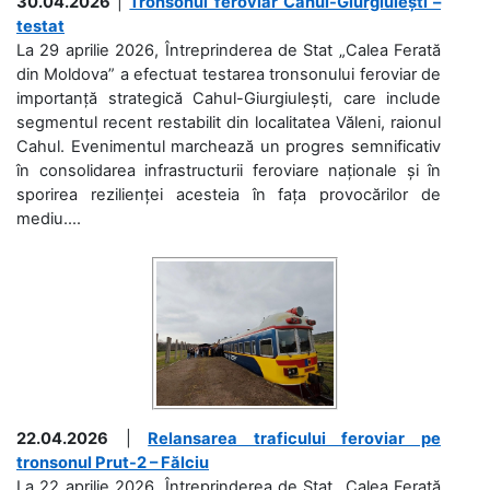
30.04.2026
|
Tronsonul feroviar Cahul-Giurgiulești –
testat
La 29 aprilie 2026, Întreprinderea de Stat „Calea Ferată
din Moldova” a efectuat testarea tronsonului feroviar de
importanță strategică Cahul-Giurgiulești, care include
segmentul recent restabilit din localitatea Văleni, raionul
Cahul. Evenimentul marchează un progres semnificativ
în consolidarea infrastructurii feroviare naționale și în
sporirea rezilienței acesteia în fața provocărilor de
mediu....
22.04.2026
|
Relansarea traficului feroviar pe
tronsonul Prut-2 – Fălciu
La 22 aprilie 2026, Întreprinderea de Stat „Calea Ferată