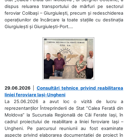
dispus reluarea transportului de mărfuri pe sectorul
feroviar Colibași – Giurgiulești, precum și redeschiderea
operațiunilor de încărcare la toate stațiile cu destinația
Giurgiulești și Giurgiulești-Port....
29.06.2026
|
Consultări tehnice privind reabilitarea
liniei feroviare Iași-Ungheni
La 25.06.2026 a avut loc o vizită de lucru a
reprezentanților Întreprinderii de Stat ”Calea Ferată din
Moldova” la Sucursala Regională de Căi Ferate Iași, în
cadrul proiectului de reabilitare a liniei feroviare Iași –
Ungheni. Pe parcursul reuniunii au fost examinate
aspecte privind elaborarea documentației de proiect în