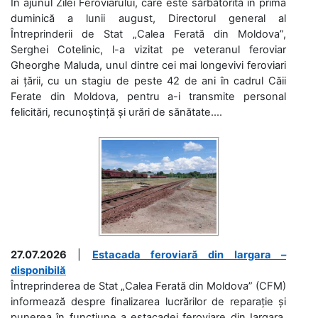
În ajunul Zilei Feroviarului, care este sărbătorită în prima
duminică a lunii august, Directorul general al
Întreprinderii de Stat „Calea Ferată din Moldova”,
Serghei Cotelinic, l-a vizitat pe veteranul feroviar
Gheorghe Maluda, unul dintre cei mai longevivi feroviari
ai țării, cu un stagiu de peste 42 de ani în cadrul Căii
Ferate din Moldova, pentru a-i transmite personal
felicitări, recunoștință și urări de sănătate....
27.07.2026
|
Estacada feroviară din Iargara –
disponibilă
Întreprinderea de Stat „Calea Ferată din Moldova” (CFM)
informează despre finalizarea lucrărilor de reparație și
punerea în funcțiune a estacadei feroviare din Iargara,