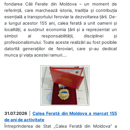
fondarea Căii Ferate din Moldova – un moment de
referință, care marchează istoria, tradiția și contribuția
esențială a transportului feroviar la dezvoltarea țării. De-
a lungul acestor 155 ani, calea ferată a unit oameni și
localități, a susținut economia țării și a reprezentat un
simbol al responsabilității, disciplinei și
profesionalismului. Toate aceste realizări au fost posibile
datorită generațiilor de feroviari, care și-au dedicat
munca și viața acestei ramuri....
31.07.2026
|
Calea Ferată din Moldova a marcat 155
de ani de activitate
Întreprinderea de Stat „Calea Ferată din Moldova” a