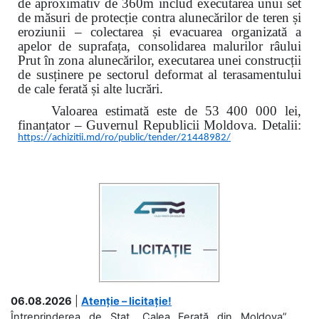
de aproximativ de 360m includ executarea unui set
de măsuri de protecție contra alunecărilor de teren și
eroziunii – colectarea și evacuarea organizată a
apelor de suprafața, consolidarea malurilor râului
Prut în zona alunecărilor, executarea unei construcții
de susținere pe sectorul deformat al terasamentului
de cale ferată și alte lucrări.
Valoarea estimată este de 53 400 000 lei,
finanțator – Guvernul Republicii Moldova. Detalii:
https://achizitii.md/ro/public/tender/21448982/
06.08.2026
|
Atenție – licitație!
Întreprinderea de Stat „Calea Ferată din Moldova”