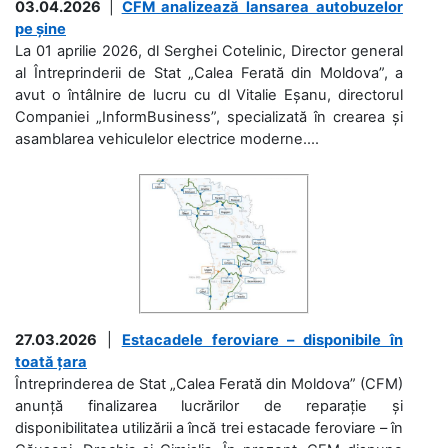
03.04.2026
|
CFM analizează lansarea autobuzelor
pe șine
La 01 aprilie 2026, dl Serghei Cotelinic, Director general
al Întreprinderii de Stat „Calea Ferată din Moldova”, a
avut o întâlnire de lucru cu dl Vitalie Eșanu, directorul
Companiei „InformBusiness”, specializată în crearea și
asamblarea vehiculelor electrice moderne....
27.03.2026
|
Estacadele feroviare – disponibile în
toată țara
Întreprinderea de Stat „Calea Ferată din Moldova” (CFM)
anunță finalizarea lucrărilor de reparație și
disponibilitatea utilizării a încă trei estacade feroviare – în