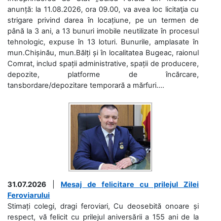
anunță: la 11.08.2026, ora 09.00, va avea loc licitaţia cu
strigare privind darea în locațiune, pe un termen de
până la 3 ani, a 13 bunuri imobile neutilizate în procesul
tehnologic, expuse în 13 loturi. Bunurile, amplasate în
mun.Chișinău, mun.Bălți și în localitatea Bugeac, raionul
Comrat, includ spații administrative, spații de producere,
depozite, platforme de încărcare,
tansbordare/depozitare temporară a mărfuri....
31.07.2026
|
Mesaj de felicitare cu prilejul Zilei
Feroviarului
Stimați colegi, dragi feroviari, Cu deosebită onoare și
respect, vă felicit cu prilejul aniversării a 155 ani de la