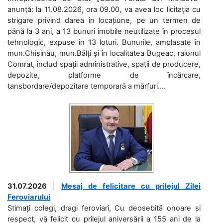
anunță: la 11.08.2026, ora 09.00, va avea loc licitaţia cu
strigare privind darea în locațiune, pe un termen de
până la 3 ani, a 13 bunuri imobile neutilizate în procesul
tehnologic, expuse în 13 loturi. Bunurile, amplasate în
mun.Chișinău, mun.Bălți și în localitatea Bugeac, raionul
Comrat, includ spații administrative, spații de producere,
depozite, platforme de încărcare,
tansbordare/depozitare temporară a mărfuri....
31.07.2026
|
Mesaj de felicitare cu prilejul Zilei
Feroviarului
Stimați colegi, dragi feroviari, Cu deosebită onoare și
respect, vă felicit cu prilejul aniversării a 155 ani de la