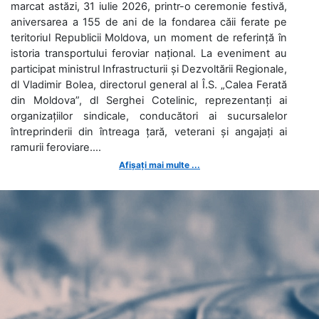
marcat astăzi, 31 iulie 2026, printr-o ceremonie festivă,
aniversarea a 155 de ani de la fondarea căii ferate pe
teritoriul Republicii Moldova, un moment de referință în
istoria transportului feroviar național. La eveniment au
participat ministrul Infrastructurii și Dezvoltării Regionale,
dl Vladimir Bolea, directorul general al Î.S. „Calea Ferată
din Moldova”, dl Serghei Cotelinic, reprezentanți ai
organizațiilor sindicale, conducători ai sucursalelor
întreprinderii din întreaga țară, veterani și angajați ai
ramurii feroviare....
Afișați mai multe ...