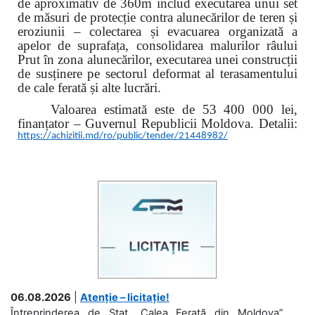
de aproximativ de 360m includ executarea unui set
de măsuri de protecție contra alunecărilor de teren și
eroziunii – colectarea și evacuarea organizată a
apelor de suprafața, consolidarea malurilor râului
Prut în zona alunecărilor, executarea unei construcții
de susținere pe sectorul deformat al terasamentului
de cale ferată și alte lucrări.
Valoarea estimată este de 53 400 000 lei,
finanțator – Guvernul Republicii Moldova. Detalii:
https://achizitii.md/ro/public/tender/21448982/
06.08.2026
|
Atenție – licitație!
Întreprinderea de Stat „Calea Ferată din Moldova”