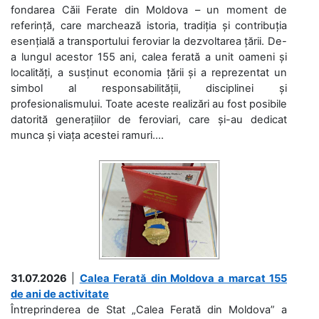
fondarea Căii Ferate din Moldova – un moment de
referință, care marchează istoria, tradiția și contribuția
esențială a transportului feroviar la dezvoltarea țării. De-
a lungul acestor 155 ani, calea ferată a unit oameni și
localități, a susținut economia țării și a reprezentat un
simbol al responsabilității, disciplinei și
profesionalismului. Toate aceste realizări au fost posibile
datorită generațiilor de feroviari, care și-au dedicat
munca și viața acestei ramuri....
31.07.2026
|
Calea Ferată din Moldova a marcat 155
de ani de activitate
Întreprinderea de Stat „Calea Ferată din Moldova” a