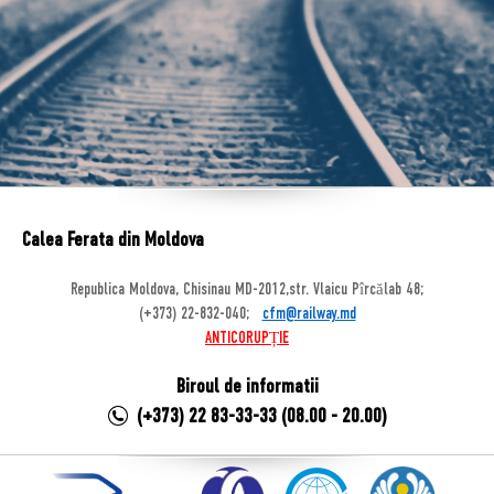
Calea Ferata din Moldova
Republica Moldova, Chisinau MD-2012,str. Vlaicu Pîrcălab 48;
(+373) 22-832-040;
cfm@railway.md
ANTICORUPȚIE
Biroul de informatii
(+373) 22 83-33-33 (08.00 - 20.00)