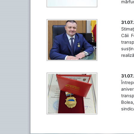
mărfuri
31.07
Stimaț
Căii 
transp
susțin
realiz
31.07
Între
aniver
transp
Bolea,
sindic