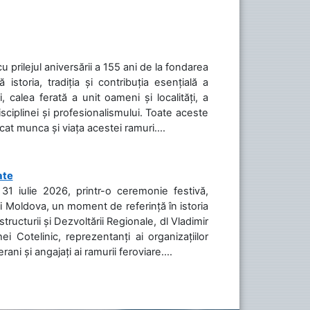
cu prilejul aniversării a 155 ani de la fondarea
toria, tradiția și contribuția esențială a
, calea ferată a unit oameni și localități, a
isciplinei și profesionalismului. Toate aceste
icat munca și viața acestei ramuri....
ate
31 iulie 2026, printr-o ceremonie festivă,
cii Moldova, un moment de referință în istoria
tructurii și Dezvoltării Regionale, dl Vladimir
i Cotelinic, reprezentanți ai organizațiilor
ani și angajați ai ramurii feroviare....