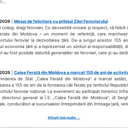
....
.2026
|
Mesaj de felicitare cu prilejul Zilei Feroviarului
i colegi, dragi feroviari, Cu deosebită onoare și respect, vă felicit 
Ferate din Moldova – un moment de referință, care marchează is
ortului feroviar la dezvoltarea țării. De-a lungul acestor 155 ani
ut economia țării și a reprezentat un simbol al responsabilității, d
ări au fost posibile datorită generațiilor de feroviari, care și-au ded
.2026
|
Calea Ferată din Moldova a marcat 155 de ani de activit
prinderea de Stat „Calea Ferată din Moldova” a marcat astăzi, 
sarea a 155 de ani de la fondarea căii ferate pe teritoriul Republi
ortului feroviar național. La eveniment au participat ministrul Infras
 directorul general al Î.S. „Calea Ferată din Moldova”, dl Serghe
ale, conducători ai sucursalelor întreprinderii din întreaga țară, veter
Afișați mai multe ...