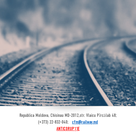
Republica Moldova, Chisinau MD-2012,str. Vlaicu Pîrcălab 48;
(+373) 22-832-040;
cfm@railway.md
ANTICORUPȚIE