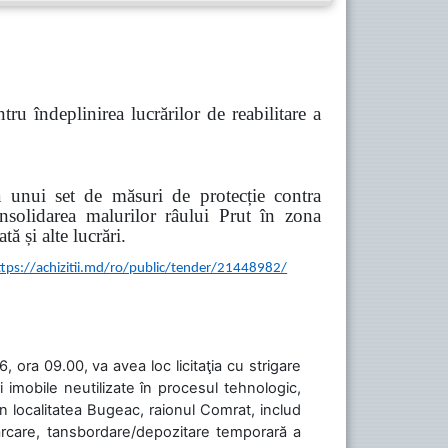
tru îndeplinirea lucrărilor de reabilitare a
a unui set de măsuri de protecție contra
onsolidarea malurilor râului Prut în zona
ă și alte lucrări.
ttps://achizitii.md/ro/public/tender/21448982/
 ora 09.00, va avea loc licitaţia cu strigare
 imobile neutilizate în procesul tehnologic,
în localitatea Bugeac, raionul Comrat, includ
cărcare, tansbordare/depozitare temporară a