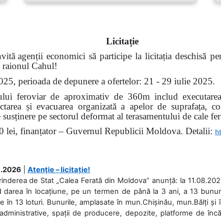
Licita
ție
vită
agenții economici să participe la licitația deschisă pen
i, raionul Cahul!
 2025, perioada de depunere a ofertelor: 21 - 29 iulie 2025.
tului feroviar de aproximativ de 360m includ executare
ectarea și evacuarea organizată a apelor de suprafața, c
 susținere pe sectorul deformat al terasamentului de cale ferat
0 lei, finanțator – Guvernul Republicii Moldova. Detalii:
h
.2026
|
Atenție – licitație!
rinderea de Stat „Calea Ferată din Moldova” anunță: la 11.08.2026,
d darea în locațiune, pe un termen de până la 3 ani, a 13 bunuri
 în 13 loturi. Bunurile, amplasate în mun.Chișinău, mun.Bălți și 
 administrative, spații de producere, depozite, platforme de în