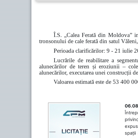
Î.S. „Calea Ferată din Moldova” in
tronsonului de cale ferată din satul Vălen
Perioada clarificărilor: 9 - 21 iulie
Lucrările de reabilitare a segmen
alunecărilor de teren și eroziunii – col
alunecărilor, executarea unei construcții de
Valoarea estimată este de 53 400 00
06.08
Întrep
privin
expuse
spații