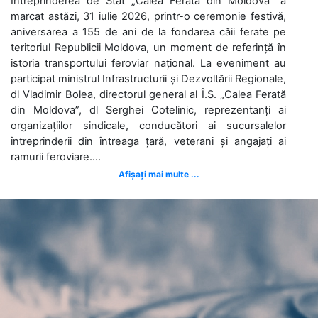
Întreprinderea de Stat „Calea Ferată din Moldova” a
marcat astăzi, 31 iulie 2026, printr-o ceremonie festivă,
aniversarea a 155 de ani de la fondarea căii ferate pe
teritoriul Republicii Moldova, un moment de referință în
istoria transportului feroviar național. La eveniment au
participat ministrul Infrastructurii și Dezvoltării Regionale,
dl Vladimir Bolea, directorul general al Î.S. „Calea Ferată
din Moldova”, dl Serghei Cotelinic, reprezentanți ai
organizațiilor sindicale, conducători ai sucursalelor
întreprinderii din întreaga țară, veterani și angajați ai
ramurii feroviare....
Afișați mai multe ...