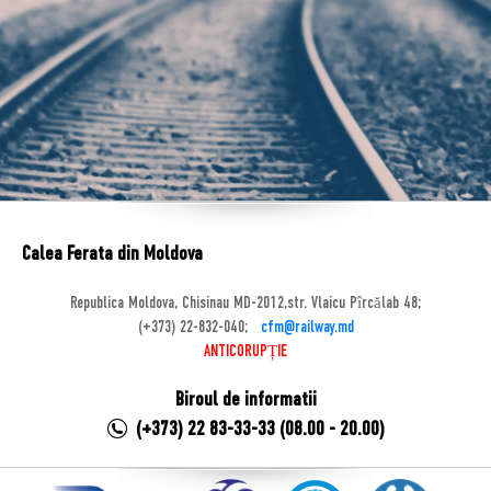
Calea Ferata din Moldova
Republica Moldova, Chisinau MD-2012,str. Vlaicu Pîrcălab 48;
(+373) 22-832-040;
cfm@railway.md
ANTICORUPȚIE
Biroul de informatii
(+373) 22 83-33-33 (08.00 - 20.00)