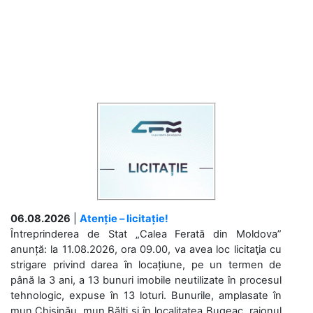
06.08.2026
|
Atenție – licitație!
Întreprinderea de Stat „Calea Ferată din Moldova”
anunță: la 11.08.2026, ora 09.00, va avea loc licitaţia cu
strigare privind darea în locațiune, pe un termen de
până la 3 ani, a 13 bunuri imobile neutilizate în procesul
tehnologic, expuse în 13 loturi. Bunurile, amplasate în
mun.Chișinău, mun.Bălți și în localitatea Bugeac, raionul