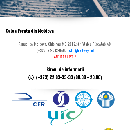
Calea Ferata din Moldova
Republica Moldova, Chisinau MD-2012,str. Vlaicu Pîrcălab 48;
(+373) 22-832-040;
cfm@railway.md
ANTICORUPȚIE
Biroul de informatii
(+373) 22 83-33-33 (08.00 - 20.00)