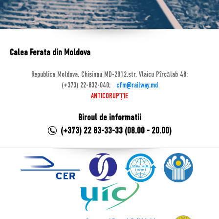
Calea Ferata din Moldova
Republica Moldova, Chisinau MD-2012,str. Vlaicu Pîrcălab 48;
(+373) 22-832-040;
cfm@railway.md
ANTICORUPȚIE
Biroul de informatii
(+373) 22 83-33-33 (08.00 - 20.00)