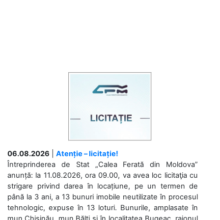
06.08.2026
|
Atenție – licitație!
Întreprinderea de Stat „Calea Ferată din Moldova”
anunță: la 11.08.2026, ora 09.00, va avea loc licitaţia cu
strigare privind darea în locațiune, pe un termen de
până la 3 ani, a 13 bunuri imobile neutilizate în procesul
tehnologic, expuse în 13 loturi. Bunurile, amplasate în
mun.Chișinău, mun.Bălți și în localitatea Bugeac, raionul