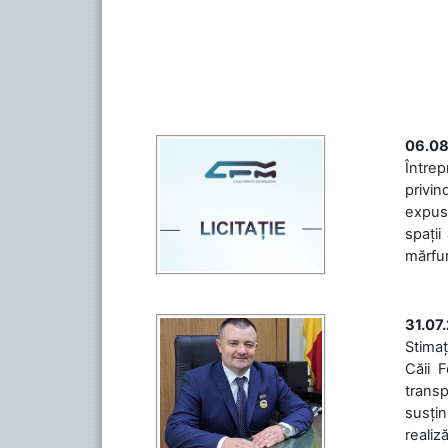
06.08
Întrep
privin
expuse
spații
mărfuri
31.07
Stimaț
Căii 
transp
susțin
realiz