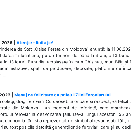
.2026
|
Atenție – licitație!
rinderea de Stat „Calea Ferată din Moldova” anunță: la 11.08.2026,
d darea în locațiune, pe un termen de până la 3 ani, a 13 bunuri
 în 13 loturi. Bunurile, amplasate în mun.Chișinău, mun.Bălți și 
 administrative, spații de producere, depozite, platforme de în
....
.2026
|
Mesaj de felicitare cu prilejul Zilei Feroviarului
i colegi, dragi feroviari, Cu deosebită onoare și respect, vă felicit 
Ferate din Moldova – un moment de referință, care marchează is
ortului feroviar la dezvoltarea țării. De-a lungul acestor 155 ani
ut economia țării și a reprezentat un simbol al responsabilității, d
ări au fost posibile datorită generațiilor de feroviari, care și-au ded