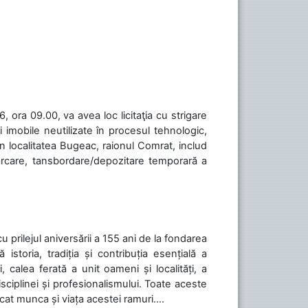
 ora 09.00, va avea loc licitaţia cu strigare
 imobile neutilizate în procesul tehnologic,
în localitatea Bugeac, raionul Comrat, includ
cărcare, tansbordare/depozitare temporară a
cu prilejul aniversării a 155 ani de la fondarea
toria, tradiția și contribuția esențială a
, calea ferată a unit oameni și localități, a
isciplinei și profesionalismului. Toate aceste
icat munca și viața acestei ramuri....