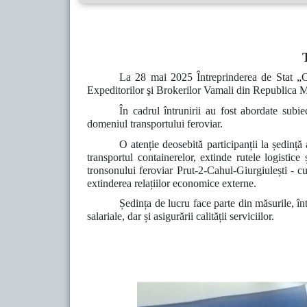
La 28 mai 2025 Întreprinderea de Stat „C
Expeditorilor şi Brokerilor Vamali din Republica 
În cadrul întrunirii au fost abordate sub
domeniul transportului feroviar.
O atenție deosebită participanții la ședință
transportul containerelor, extinde rutele logistic
tronsonului feroviar Prut-2-Cahul-Giurgiulești - c
extinderea relațiilor economice externe.
Ședința de lucru face parte din măsurile, în
salariale, dar și asigurării calității serviciilor.