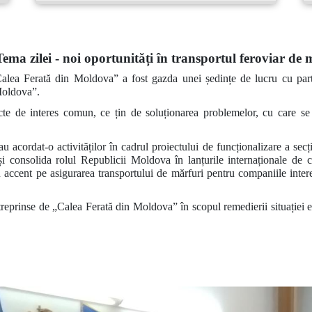
Tema zilei - noi oportunități în transportul feroviar de 
alea Ferată din Moldova” a fost gazda unei ședințe de lucru cu par
Moldova”.
iecte de interes comun, ce țin de soluționarea problemelor, cu care s
 au acordat-o activităților în cadrul proiectului de funcționalizare a sec
e și consolida rolul Republicii Moldova în lanțurile internaționale de 
u accent pe asigurarea transportului de mărfuri pentru companiile intere
treprinse de „Calea Ferată din Moldova” în scopul remedierii situației ec