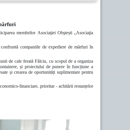
mărfuri
ticiparea membrilor
Asociaţiei Obştești „Asociaţia
e confruntă companiile de expediere de mărfuri în
țiunii de cale ferată Fălciu, cu scopul de a organiza
containere, și proiectului de punere în funcțiune a
sate și crearea de oportunități suplimentare pentru
onomico-financiare, prioritar - achitării restanțelor