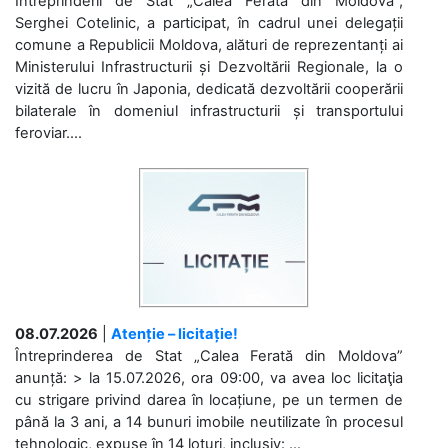
Întreprinderii de Stat „Calea Ferată din Moldova”,
Serghei Cotelinic, a participat, în cadrul unei delegații
comune a Republicii Moldova, alături de reprezentanți ai
Ministerului Infrastructurii și Dezvoltării Regionale, la o
vizită de lucru în Japonia, dedicată dezvoltării cooperării
bilaterale în domeniul infrastructurii și transportului
feroviar....
08.07.2026
|
Atenție – licitație!
Întreprinderea de Stat „Calea Ferată din Moldova”
anunță: > la 15.07.2026, ora 09:00, va avea loc licitaţia
cu strigare privind darea în locațiune, pe un termen de
până la 3 ani, a 14 bunuri imobile neutilizate în procesul
tehnologic, expuse în 14 loturi, inclusiv: ...