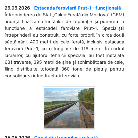
25.05.2026
|
Estacada feroviară Prut-1 – funcțională
Întreprinderea de Stat „Calea Ferată din Moldova” (CFM)
anunță finalizarea lucrărilor de reparație și punerea în
funcțiune a estacadei feroviare Prut-1. Specialiștii
întreprinderii au construit, cu forțe proprii, în circa două
săptămâni, 400 metri de cale ferată, inclusiv estacada
feroviară Prut-1, cu o lungime de 118 metri. În cadrul
lucrărilor, cu ajutorul tehnicii speciale, au fost instalate
631 traverse, 395 metri de șine și schimbătoare de cale,
fiind distribuite totodată 360 tone de pietriș pentru
consolidarea infrastructurii feroviare. ...
25.05.2026
|
Circulația trenurilor - reluată