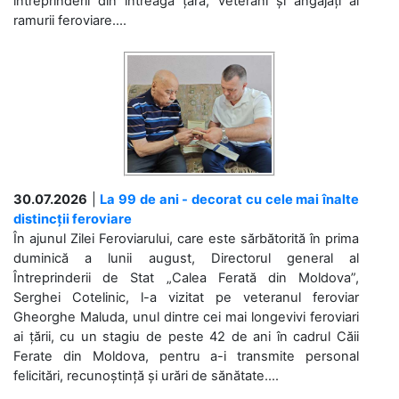
întreprinderii din întreaga țară, veterani și angajați ai
ramurii feroviare....
30.07.2026
|
La 99 de ani - decorat cu cele mai înalte
distincții feroviare
În ajunul Zilei Feroviarului, care este sărbătorită în prima
duminică a lunii august, Directorul general al
Întreprinderii de Stat „Calea Ferată din Moldova”,
Serghei Cotelinic, l-a vizitat pe veteranul feroviar
Gheorghe Maluda, unul dintre cei mai longevivi feroviari
ai țării, cu un stagiu de peste 42 de ani în cadrul Căii
Ferate din Moldova, pentru a-i transmite personal
felicitări, recunoștință și urări de sănătate....