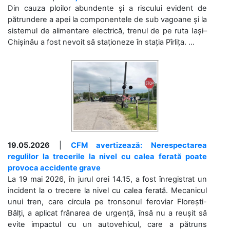
Din cauza ploilor abundente și a riscului evident de
pătrundere a apei la componentele de sub vagoane și la
sistemul de alimentare electrică, trenul de pe ruta Iași–
Chișinău a fost nevoit să staționeze în stația Pîrlița. ...
19.05.2026
|
CFM avertizează: Nerespectarea
regulilor la trecerile la nivel cu calea ferată poate
provoca accidente grave
La 19 mai 2026, în jurul orei 14.15, a fost înregistrat un
incident la o trecere la nivel cu calea ferată. Mecanicul
unui tren, care circula pe tronsonul feroviar Florești-
Bălți, a aplicat frânarea de urgență, însă nu a reușit să
evite impactul cu un autovehicul, care a pătruns