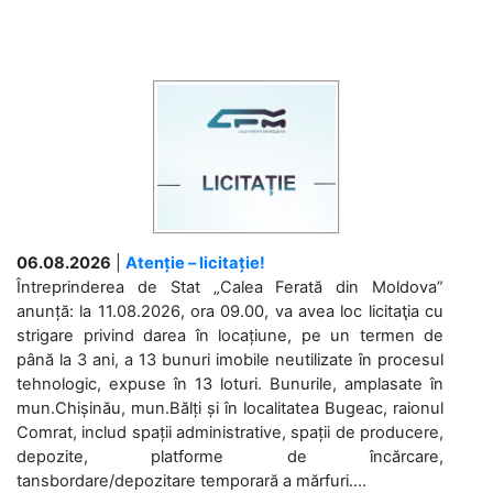
06.08.2026
|
Atenție – licitație!
Întreprinderea de Stat „Calea Ferată din Moldova”
anunță: la 11.08.2026, ora 09.00, va avea loc licitaţia cu
strigare privind darea în locațiune, pe un termen de
până la 3 ani, a 13 bunuri imobile neutilizate în procesul
tehnologic, expuse în 13 loturi. Bunurile, amplasate în
mun.Chișinău, mun.Bălți și în localitatea Bugeac, raionul
Comrat, includ spații administrative, spații de producere,
depozite, platforme de încărcare,
tansbordare/depozitare temporară a mărfuri....