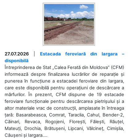
27.07.2026
|
Estacada feroviară din Iargara –
disponibilă
Întreprinderea de Stat „Calea Ferată din Moldova” (CFM)
informează despre finalizarea lucrărilor de reparație și
punerea în funcțiune a estacadei feroviare din Iargara,
care este disponibilă pentru operațiuni de descărcare a
mărfurilor. În prezent, CFM dispune de 19 estacade
feroviare funcționale pentru descărcarea pietrișului și a
altor materiale vrac de construcții, amplasate în întreaga
țară: Basarabeasca, Comrat, Taraclia, Cahul, Bender-2,
Căinari, Revaca, Rogojeni, Florești, Fălești, Răuțel,
Mateuți, Drochia, Brătușeni, Lipcani, Vălcineț, Cimișlia,
Căușeni și Iargara....