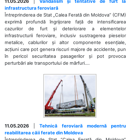
11.05.2026
|
Vandalism și tentative de furt la
infrastructura feroviară
Întreprinderea de Stat „Calea Ferată din Moldova” (CFM)
exprimă profundă îngrijorare față de intensificarea
cazurilor de furt și deteriorare a elementelor
infrastructurii feroviare, inclusiv sustragerea pieselor
metalice, cablurilor și altor componente esențiale,
acțiuni care pot genera riscuri majore de accidente, pun
în pericol securitatea pasagerilor și pot provoca
perturbări ale transportului de mărfuri....
11.05.2026
|
Tehnică feroviară modernă pentru
reabilitarea căii ferate din Moldova
Întreprinderea de Stat “Calea Ferată din Moldova”