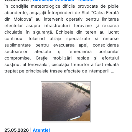
În condițiile meteorologice dificile provocate de ploile
abundente, angajații Întreprinderii de Stat “Calea Ferată
din Moldova” au intervenit operativ pentru limitarea
efectelor asupra infrastructurii feroviare și reluarea
circulației în siguranță. Echipele din teren au lucrat
continuu, folosind utilaje specializate și resurse
suplimentare pentru evacuarea apei, consolidarea
sectoarelor afectate și remedierea porțiunilor
compromise. Grație mobilizării rapide și efortului
susținut al feroviarilor, circulația trenurilor a fost reluată
treptat pe principalele trasee afectate de intemperii. ...
25.05.2026
|
Atenție!