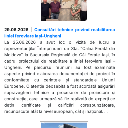
29.06.2026
|
Consultări tehnice privind reabilitarea
liniei feroviare Iași-Ungheni
La 25.06.2026 a avut loc o vizită de lucru a
reprezentanților Întreprinderii de Stat ”Calea Ferată din
Moldova” la Sucursala Regională de Căi Ferate Iași, în
cadrul proiectului de reabilitare a liniei feroviare Iași –
Ungheni. Pe parcursul reuniunii au fost examinate
aspecte privind elaborarea documentației de proiect în
conformitate cu cerințele și standardele Uniunii
Europene. O atenție deosebită a fost acordată asigurării
supravegherii tehnice a proceselor de proiectare și
construcție, care urmează să fie realizată de experți ce
dețin certificate și calificări corespunzătoare,
recunoscute atât la nivel european, cât și național. ...