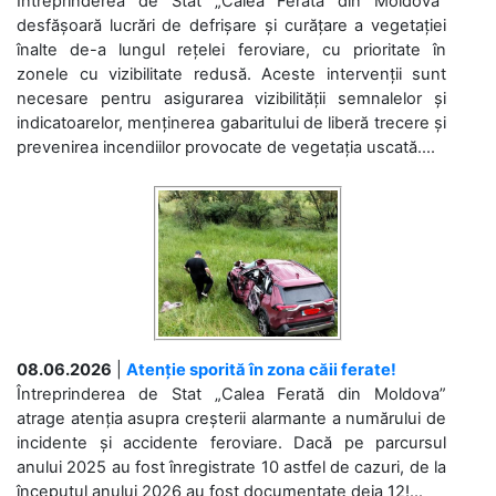
Întreprinderea de Stat „Calea Ferată din Moldova”
desfășoară lucrări de defrișare și curățare a vegetației
înalte de-a lungul rețelei feroviare, cu prioritate în
zonele cu vizibilitate redusă. Aceste intervenții sunt
necesare pentru asigurarea vizibilității semnalelor și
indicatoarelor, menținerea gabaritului de liberă trecere și
prevenirea incendiilor provocate de vegetația uscată....
08.06.2026
|
Atenție sporită în zona căii ferate!
Întreprinderea de Stat „Calea Ferată din Moldova”
atrage atenția asupra creșterii alarmante a numărului de
incidente și accidente feroviare. Dacă pe parcursul
anului 2025 au fost înregistrate 10 astfel de cazuri, de la
începutul anului 2026 au fost documentate deja 12!...