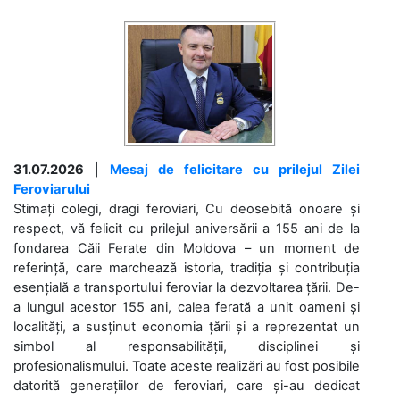
31.07.2026
|
Mesaj de felicitare cu prilejul Zilei
Feroviarului
Stimați colegi, dragi feroviari, Cu deosebită onoare și
respect, vă felicit cu prilejul aniversării a 155 ani de la
fondarea Căii Ferate din Moldova – un moment de
referință, care marchează istoria, tradiția și contribuția
esențială a transportului feroviar la dezvoltarea țării. De-
a lungul acestor 155 ani, calea ferată a unit oameni și
localități, a susținut economia țării și a reprezentat un
simbol al responsabilității, disciplinei și
profesionalismului. Toate aceste realizări au fost posibile
datorită generațiilor de feroviari, care și-au dedicat