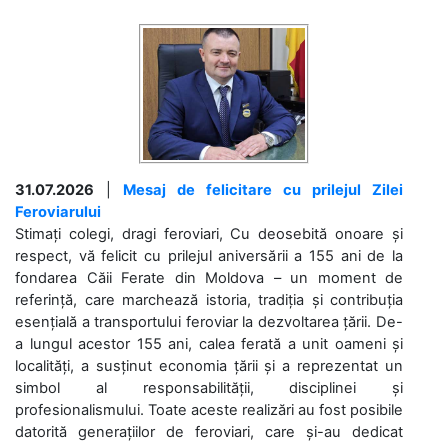
31.07.2026
|
Mesaj de felicitare cu prilejul Zilei
Feroviarului
Stimați colegi, dragi feroviari, Cu deosebită onoare și
respect, vă felicit cu prilejul aniversării a 155 ani de la
fondarea Căii Ferate din Moldova – un moment de
referință, care marchează istoria, tradiția și contribuția
esențială a transportului feroviar la dezvoltarea țării. De-
a lungul acestor 155 ani, calea ferată a unit oameni și
localități, a susținut economia țării și a reprezentat un
simbol al responsabilității, disciplinei și
profesionalismului. Toate aceste realizări au fost posibile
datorită generațiilor de feroviari, care și-au dedicat