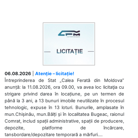
06.08.2026
|
Atenție – licitație!
Întreprinderea de Stat „Calea Ferată din Moldova”
anunță: la 11.08.2026, ora 09.00, va avea loc licitaţia cu
strigare privind darea în locațiune, pe un termen de
până la 3 ani, a 13 bunuri imobile neutilizate în procesul
tehnologic, expuse în 13 loturi. Bunurile, amplasate în
mun.Chișinău, mun.Bălți și în localitatea Bugeac, raionul
Comrat, includ spații administrative, spații de producere,
depozite, platforme de încărcare,
tansbordare/depozitare temporară a mărfuri....