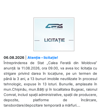
06.08.2026
|
Atenție – licitație!
Întreprinderea de Stat „Calea Ferată din Moldova”
anunță: la 11.08.2026, ora 09.00, va avea loc licitaţia cu
strigare privind darea în locațiune, pe un termen de
până la 3 ani, a 13 bunuri imobile neutilizate în procesul
tehnologic, expuse în 13 loturi. Bunurile, amplasate în
mun.Chișinău, mun.Bălți și în localitatea Bugeac, raionul
Comrat, includ spații administrative, spații de producere,
depozite, platforme de încărcare,
tansbordare/depozitare temporară a mărfuri....