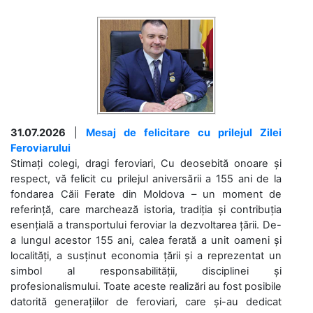
31.07.2026
|
Mesaj de felicitare cu prilejul Zilei
Feroviarului
Stimați colegi, dragi feroviari, Cu deosebită onoare și
respect, vă felicit cu prilejul aniversării a 155 ani de la
fondarea Căii Ferate din Moldova – un moment de
referință, care marchează istoria, tradiția și contribuția
esențială a transportului feroviar la dezvoltarea țării. De-
a lungul acestor 155 ani, calea ferată a unit oameni și
localități, a susținut economia țării și a reprezentat un
simbol al responsabilității, disciplinei și
profesionalismului. Toate aceste realizări au fost posibile
datorită generațiilor de feroviari, care și-au dedicat