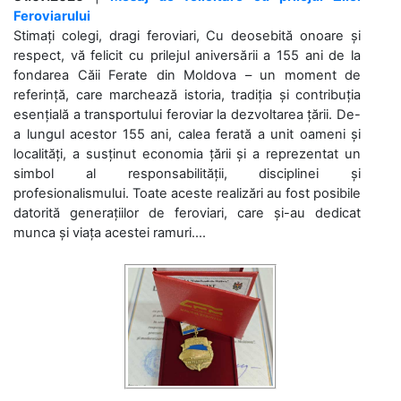
Feroviarului
Stimați colegi, dragi feroviari, Cu deosebită onoare și
respect, vă felicit cu prilejul aniversării a 155 ani de la
fondarea Căii Ferate din Moldova – un moment de
referință, care marchează istoria, tradiția și contribuția
esențială a transportului feroviar la dezvoltarea țării. De-
a lungul acestor 155 ani, calea ferată a unit oameni și
localități, a susținut economia țării și a reprezentat un
simbol al responsabilității, disciplinei și
profesionalismului. Toate aceste realizări au fost posibile
datorită generațiilor de feroviari, care și-au dedicat
munca și viața acestei ramuri....