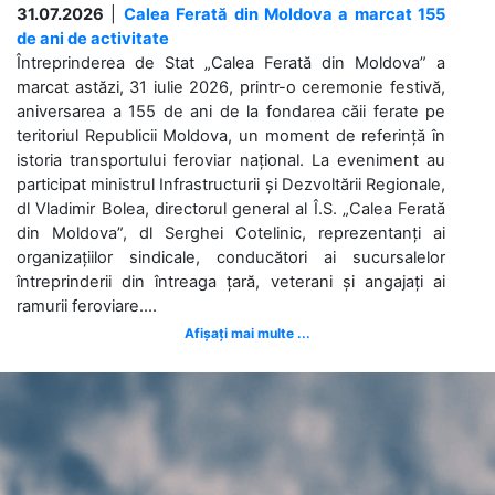
31.07.2026
|
Calea Ferată din Moldova a marcat 155
de ani de activitate
Întreprinderea de Stat „Calea Ferată din Moldova” a
marcat astăzi, 31 iulie 2026, printr-o ceremonie festivă,
aniversarea a 155 de ani de la fondarea căii ferate pe
teritoriul Republicii Moldova, un moment de referință în
istoria transportului feroviar național. La eveniment au
participat ministrul Infrastructurii și Dezvoltării Regionale,
dl Vladimir Bolea, directorul general al Î.S. „Calea Ferată
din Moldova”, dl Serghei Cotelinic, reprezentanți ai
organizațiilor sindicale, conducători ai sucursalelor
întreprinderii din întreaga țară, veterani și angajați ai
ramurii feroviare....
Afișați mai multe ...