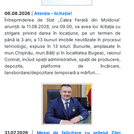
06.08.2026
|
Atenție – licitație!
Întreprinderea de Stat „Calea Ferată din Moldova”
anunță: la 11.08.2026, ora 09.00, va avea loc licitaţia cu
strigare privind darea în locațiune, pe un termen de
până la 3 ani, a 13 bunuri imobile neutilizate în procesul
tehnologic, expuse în 13 loturi. Bunurile, amplasate în
mun.Chișinău, mun.Bălți și în localitatea Bugeac, raionul
Comrat, includ spații administrative, spații de producere,
depozite, platforme de încărcare,
tansbordare/depozitare temporară a mărfuri....
31.07.2026
|
Mesaj de felicitare cu prilejul Zilei