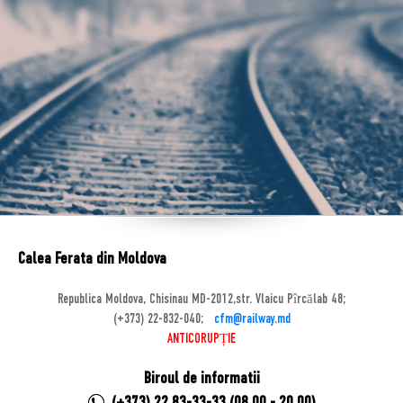
Calea Ferata din Moldova
Republica Moldova, Chisinau MD-2012,str. Vlaicu Pîrcălab 48;
(+373) 22-832-040;
cfm@railway.md
ANTICORUPȚIE
Biroul de informatii