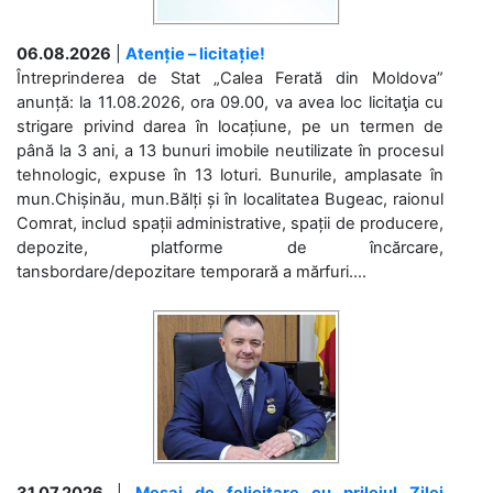
06.08.2026
|
Atenție – licitație!
Întreprinderea de Stat „Calea Ferată din Moldova”
anunță: la 11.08.2026, ora 09.00, va avea loc licitaţia cu
strigare privind darea în locațiune, pe un termen de
până la 3 ani, a 13 bunuri imobile neutilizate în procesul
tehnologic, expuse în 13 loturi. Bunurile, amplasate în
mun.Chișinău, mun.Bălți și în localitatea Bugeac, raionul
Comrat, includ spații administrative, spații de producere,
depozite, platforme de încărcare,
tansbordare/depozitare temporară a mărfuri....
31.07.2026
|
Mesaj de felicitare cu prilejul Zilei