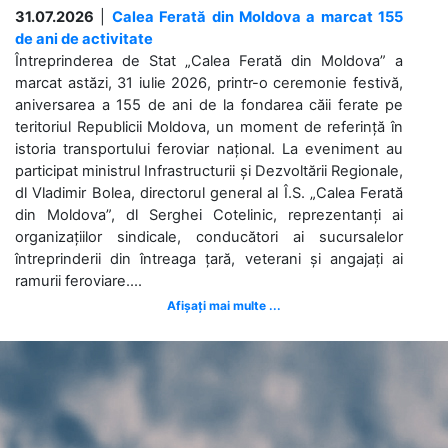
31.07.2026
|
Calea Ferată din Moldova a marcat 155
de ani de activitate
Întreprinderea de Stat „Calea Ferată din Moldova” a
marcat astăzi, 31 iulie 2026, printr-o ceremonie festivă,
aniversarea a 155 de ani de la fondarea căii ferate pe
teritoriul Republicii Moldova, un moment de referință în
istoria transportului feroviar național. La eveniment au
participat ministrul Infrastructurii și Dezvoltării Regionale,
dl Vladimir Bolea, directorul general al Î.S. „Calea Ferată
din Moldova”, dl Serghei Cotelinic, reprezentanți ai
organizațiilor sindicale, conducători ai sucursalelor
întreprinderii din întreaga țară, veterani și angajați ai
ramurii feroviare....
Afișați mai multe ...