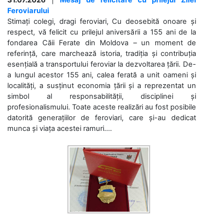
Feroviarului
Stimați colegi, dragi feroviari, Cu deosebită onoare și
respect, vă felicit cu prilejul aniversării a 155 ani de la
fondarea Căii Ferate din Moldova – un moment de
referință, care marchează istoria, tradiția și contribuția
esențială a transportului feroviar la dezvoltarea țării. De-
a lungul acestor 155 ani, calea ferată a unit oameni și
localități, a susținut economia țării și a reprezentat un
simbol al responsabilității, disciplinei și
profesionalismului. Toate aceste realizări au fost posibile
datorită generațiilor de feroviari, care și-au dedicat
munca și viața acestei ramuri....