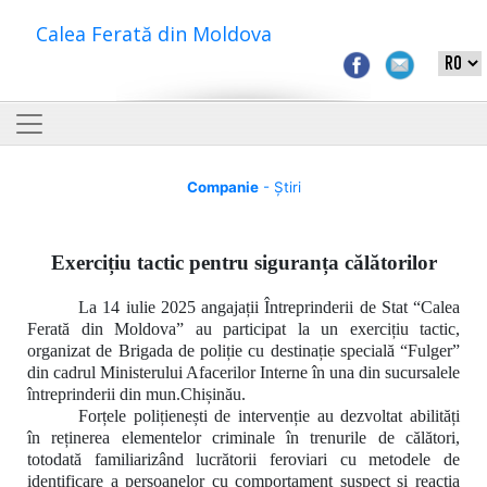
Calea Ferată din Moldova
Companie
- Știri
Exercițiu tactic pentru siguranța călătorilor
La 14 iulie 2025 angajații Întreprinderii de Stat “Calea
Ferată din Moldova” au participat la un exercițiu tactic,
organizat de Brigada de poliție cu destinație specială “Fulger”
din cadrul Ministerului Afacerilor Interne în una din sucursalele
întreprinderii din mun.Chișinău.
Forțele polițienești de intervenție au
dezvoltat abilități
în
reținerea elementelor criminale în trenurile de călători,
totodată familiarizând lucrătorii feroviari cu metodele de
identificare a persoanelor cu comportament suspect și reacția