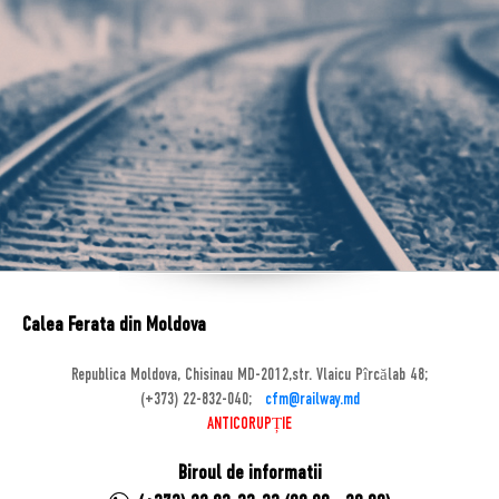
Calea Ferata din Moldova
Republica Moldova, Chisinau MD-2012,str. Vlaicu Pîrcălab 48;
(+373) 22-832-040;
cfm@railway.md
ANTICORUPȚIE
Biroul de informatii