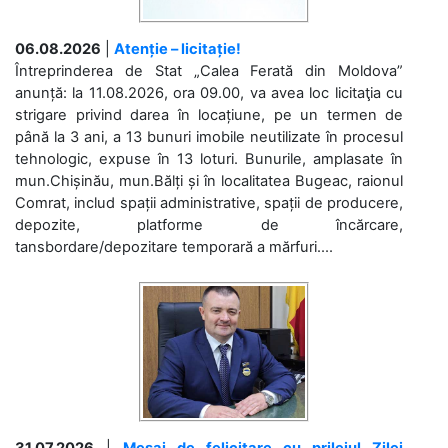
06.08.2026
|
Atenție – licitație!
Întreprinderea de Stat „Calea Ferată din Moldova”
anunță: la 11.08.2026, ora 09.00, va avea loc licitaţia cu
strigare privind darea în locațiune, pe un termen de
până la 3 ani, a 13 bunuri imobile neutilizate în procesul
tehnologic, expuse în 13 loturi. Bunurile, amplasate în
mun.Chișinău, mun.Bălți și în localitatea Bugeac, raionul
Comrat, includ spații administrative, spații de producere,
depozite, platforme de încărcare,
tansbordare/depozitare temporară a mărfuri....
31.07.2026
|
Mesaj de felicitare cu prilejul Zilei