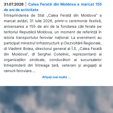
31.07.2026
|
Calea Ferată din Moldova a marcat 155
de ani de activitate
Întreprinderea de Stat „Calea Ferată din Moldova” a
marcat astăzi, 31 iulie 2026, printr-o ceremonie festivă,
aniversarea a 155 de ani de la fondarea căii ferate pe
teritoriul Republicii Moldova, un moment de referință în
istoria transportului feroviar național. La eveniment au
participat ministrul Infrastructurii și Dezvoltării Regionale,
dl Vladimir Bolea, directorul general al Î.S. „Calea Ferată
din Moldova”, dl Serghei Cotelinic, reprezentanți ai
organizațiilor sindicale, conducători ai sucursalelor
întreprinderii din întreaga țară, veterani și angajați ai
ramurii feroviare....
Afișați mai multe ...