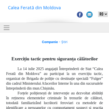
Calea Ferată din Moldova
Companie
- Știri
Exercițiu tactic pentru siguranța călătorilor
La 14 iulie 2025 angajații Întreprinderii de Stat “Calea
Ferată din Moldova” au participat la un exercițiu tactic,
organizat de Brigada de poliție cu destinație specială “Fulger”
din cadrul Ministerului Afacerilor Interne în una din sucursalele
întreprinderii din mun.Chișinău.
Forțele polițienești de intervenție au
dezvoltat abilități
în
reținerea elementelor criminale în trenurile de călători,
totodată familiarizând lucrătorii feroviari cu metodele de
identificare a persoanelor cu comportament suspect și reacția