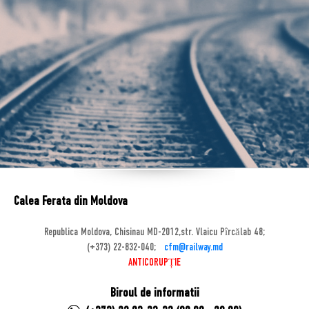
Calea Ferata din Moldova
Republica Moldova, Chisinau MD-2012,str. Vlaicu Pîrcălab 48;
(+373) 22-832-040;
cfm@railway.md
ANTICORUPȚIE
Biroul de informatii