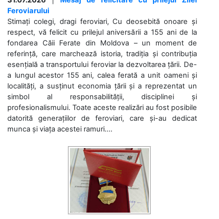
Feroviarului
Stimați colegi, dragi feroviari, Cu deosebită onoare și
respect, vă felicit cu prilejul aniversării a 155 ani de la
fondarea Căii Ferate din Moldova – un moment de
referință, care marchează istoria, tradiția și contribuția
esențială a transportului feroviar la dezvoltarea țării. De-
a lungul acestor 155 ani, calea ferată a unit oameni și
localități, a susținut economia țării și a reprezentat un
simbol al responsabilității, disciplinei și
profesionalismului. Toate aceste realizări au fost posibile
datorită generațiilor de feroviari, care și-au dedicat
munca și viața acestei ramuri....