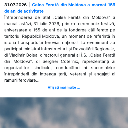
31.07.2026
|
Calea Ferată din Moldova a marcat 155
de ani de activitate
Întreprinderea de Stat „Calea Ferată din Moldova” a
marcat astăzi, 31 iulie 2026, printr-o ceremonie festivă,
aniversarea a 155 de ani de la fondarea căii ferate pe
teritoriul Republicii Moldova, un moment de referință în
istoria transportului feroviar național. La eveniment au
participat ministrul Infrastructurii și Dezvoltării Regionale,
dl Vladimir Bolea, directorul general al Î.S. „Calea Ferată
din Moldova”, dl Serghei Cotelinic, reprezentanți ai
organizațiilor sindicale, conducători ai sucursalelor
întreprinderii din întreaga țară, veterani și angajați ai
ramurii feroviare....
Afișați mai multe ...