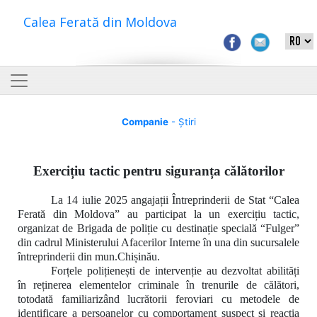
Calea Ferată din Moldova
Companie
- Știri
Exercițiu tactic pentru siguranța călătorilor
La 14 iulie 2025 angajații Întreprinderii de Stat “Calea
Ferată din Moldova” au participat la un exercițiu tactic,
organizat de Brigada de poliție cu destinație specială “Fulger”
din cadrul Ministerului Afacerilor Interne în una din sucursalele
întreprinderii din mun.Chișinău.
Forțele polițienești de intervenție au
dezvoltat abilități
în
reținerea elementelor criminale în trenurile de călători,
totodată familiarizând lucrătorii feroviari cu metodele de
identificare a persoanelor cu comportament suspect și reacția