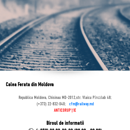
Calea Ferata din Moldova
Republica Moldova, Chisinau MD-2012,str. Vlaicu Pîrcălab 48;
(+373) 22-832-040;
cfm@railway.md
ANTICORUPȚIE
Biroul de informatii