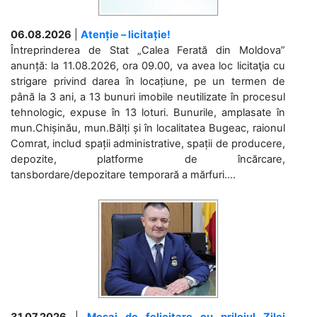
06.08.2026
|
Atenție – licitație!
Întreprinderea de Stat „Calea Ferată din Moldova”
anunță: la 11.08.2026, ora 09.00, va avea loc licitaţia cu
strigare privind darea în locațiune, pe un termen de
până la 3 ani, a 13 bunuri imobile neutilizate în procesul
tehnologic, expuse în 13 loturi. Bunurile, amplasate în
mun.Chișinău, mun.Bălți și în localitatea Bugeac, raionul
Comrat, includ spații administrative, spații de producere,
depozite, platforme de încărcare,
tansbordare/depozitare temporară a mărfuri....
31.07.2026
|
Mesaj de felicitare cu prilejul Zilei