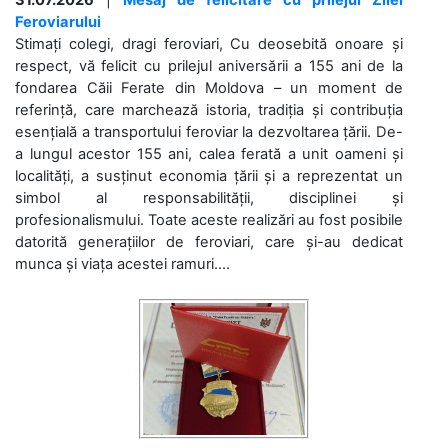
Feroviarului
Stimați colegi, dragi feroviari, Cu deosebită onoare și
respect, vă felicit cu prilejul aniversării a 155 ani de la
fondarea Căii Ferate din Moldova – un moment de
referință, care marchează istoria, tradiția și contribuția
esențială a transportului feroviar la dezvoltarea țării. De-
a lungul acestor 155 ani, calea ferată a unit oameni și
localități, a susținut economia țării și a reprezentat un
simbol al responsabilității, disciplinei și
profesionalismului. Toate aceste realizări au fost posibile
datorită generațiilor de feroviari, care și-au dedicat
munca și viața acestei ramuri....