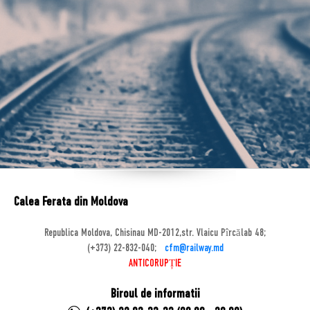
Calea Ferata din Moldova
Republica Moldova, Chisinau MD-2012,str. Vlaicu Pîrcălab 48;
(+373) 22-832-040;
cfm@railway.md
ANTICORUPȚIE
Biroul de informatii