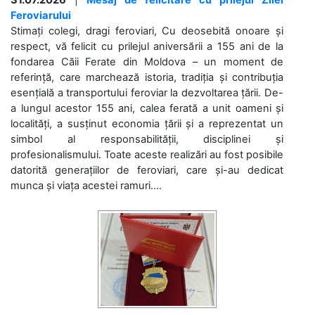
Feroviarului
Stimați colegi, dragi feroviari, Cu deosebită onoare și
respect, vă felicit cu prilejul aniversării a 155 ani de la
fondarea Căii Ferate din Moldova – un moment de
referință, care marchează istoria, tradiția și contribuția
esențială a transportului feroviar la dezvoltarea țării. De-
a lungul acestor 155 ani, calea ferată a unit oameni și
localități, a susținut economia țării și a reprezentat un
simbol al responsabilității, disciplinei și
profesionalismului. Toate aceste realizări au fost posibile
datorită generațiilor de feroviari, care și-au dedicat
munca și viața acestei ramuri....