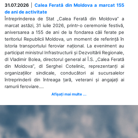
31.07.2026
|
Calea Ferată din Moldova a marcat 155
de ani de activitate
Întreprinderea de Stat „Calea Ferată din Moldova” a
marcat astăzi, 31 iulie 2026, printr-o ceremonie festivă,
aniversarea a 155 de ani de la fondarea căii ferate pe
teritoriul Republicii Moldova, un moment de referință în
istoria transportului feroviar național. La eveniment au
participat ministrul Infrastructurii și Dezvoltării Regionale,
dl Vladimir Bolea, directorul general al Î.S. „Calea Ferată
din Moldova”, dl Serghei Cotelinic, reprezentanți ai
organizațiilor sindicale, conducători ai sucursalelor
întreprinderii din întreaga țară, veterani și angajați ai
ramurii feroviare....
Afișați mai multe ...