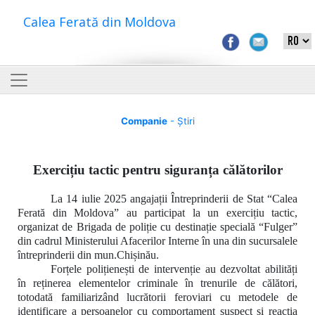
Calea Ferată din Moldova
Companie
- Știri
Exercițiu tactic pentru siguranța călătorilor
La 14 iulie 2025 angajații Întreprinderii de Stat “Calea
Ferată din Moldova” au participat la un exercițiu tactic,
organizat de Brigada de poliție cu destinație specială “Fulger”
din cadrul Ministerului Afacerilor Interne în una din sucursalele
întreprinderii din mun.Chișinău.
Forțele polițienești de intervenție au
dezvoltat abilități
în
reținerea elementelor criminale în trenurile de călători,
totodată familiarizând lucrătorii feroviari cu metodele de
identificare a persoanelor cu comportament suspect și reacția