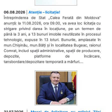
06.08.2026
|
Atenție – licitație!
Întreprinderea de Stat „Calea Ferată din Moldova”
anunță: la 11.08.2026, ora 09.00, va avea loc licitaţia cu
strigare privind darea în locațiune, pe un termen de
până la 3 ani, a 13 bunuri imobile neutilizate în procesul
tehnologic, expuse în 13 loturi. Bunurile, amplasate în
mun.Chișinău, mun.Bălți și în localitatea Bugeac, raionul
Comrat, includ spații administrative, spații de producere,
depozite, platforme de încărcare,
tansbordare/depozitare temporară a mărfuri....
31.07.2026
|
Mesaj de felicitare cu prilejul Zilei