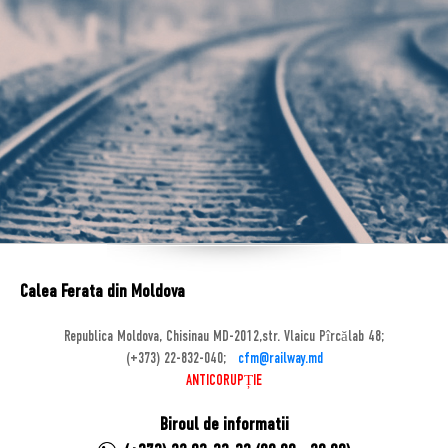
Calea Ferata din Moldova
Republica Moldova, Chisinau MD-2012,str. Vlaicu Pîrcălab 48;
(+373) 22-832-040;
cfm@railway.md
ANTICORUPȚIE
Biroul de informatii