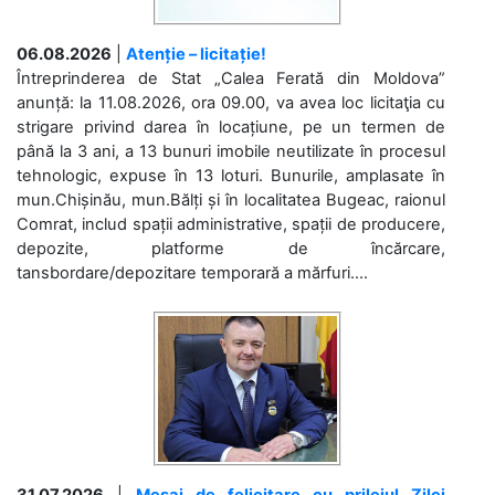
06.08.2026
|
Atenție – licitație!
Întreprinderea de Stat „Calea Ferată din Moldova”
anunță: la 11.08.2026, ora 09.00, va avea loc licitaţia cu
strigare privind darea în locațiune, pe un termen de
până la 3 ani, a 13 bunuri imobile neutilizate în procesul
tehnologic, expuse în 13 loturi. Bunurile, amplasate în
mun.Chișinău, mun.Bălți și în localitatea Bugeac, raionul
Comrat, includ spații administrative, spații de producere,
depozite, platforme de încărcare,
tansbordare/depozitare temporară a mărfuri....
31.07.2026
|
Mesaj de felicitare cu prilejul Zilei