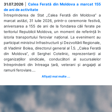
31.07.2026
|
Calea Ferată din Moldova a marcat 155
de ani de activitate
Întreprinderea de Stat „Calea Ferată din Moldova” a
marcat astăzi, 31 iulie 2026, printr-o ceremonie festivă,
aniversarea a 155 de ani de la fondarea căii ferate pe
teritoriul Republicii Moldova, un moment de referință în
istoria transportului feroviar național. La eveniment au
participat ministrul Infrastructurii și Dezvoltării Regionale,
dl Vladimir Bolea, directorul general al Î.S. „Calea Ferată
din Moldova”, dl Serghei Cotelinic, reprezentanți ai
organizațiilor sindicale, conducători ai sucursalelor
întreprinderii din întreaga țară, veterani și angajați ai
ramurii feroviare....
Afișați mai multe ...