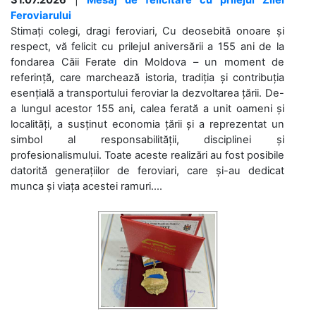
Feroviarului
Stimați colegi, dragi feroviari, Cu deosebită onoare și
respect, vă felicit cu prilejul aniversării a 155 ani de la
fondarea Căii Ferate din Moldova – un moment de
referință, care marchează istoria, tradiția și contribuția
esențială a transportului feroviar la dezvoltarea țării. De-
a lungul acestor 155 ani, calea ferată a unit oameni și
localități, a susținut economia țării și a reprezentat un
simbol al responsabilității, disciplinei și
profesionalismului. Toate aceste realizări au fost posibile
datorită generațiilor de feroviari, care și-au dedicat
munca și viața acestei ramuri....