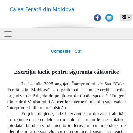
Calea Ferată din Moldova
Companie
- Știri
Exercițiu tactic pentru siguranța călătorilor
La 14 iulie 2025 angajații Întreprinderii de Stat “Calea
Ferată din Moldova” au participat la un exercițiu tactic,
organizat de Brigada de poliție cu destinație specială “Fulger”
din cadrul Ministerului Afacerilor Interne în una din sucursalele
întreprinderii din mun.Chișinău.
Forțele polițienești de intervenție au
dezvoltat abilități
în
reținerea elementelor criminale în trenurile de călători,
totodată familiarizând lucrătorii feroviari cu metodele de
identificare a persoanelor cu comportament suspect și reacția