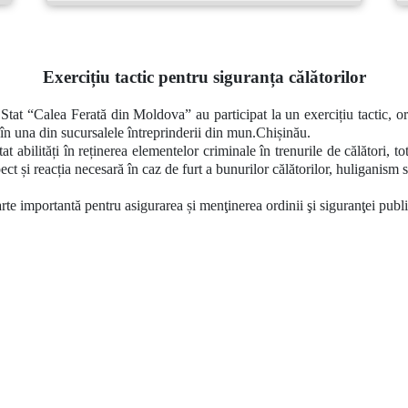
Exercițiu tactic pentru siguranța călătorilor
 Stat “Calea Ferată din Moldova” au participat la un exercițiu tactic, o
 în una din sucursalele întreprinderii din mun.Chișinău.
at abilități în
reținerea elementelor criminale în trenurile de călători, t
t și reacția necesară în caz de furt a bunurilor călătorilor, huliganism s
arte importantă pentru asigurarea și menţinerea ordinii şi siguranţei publice