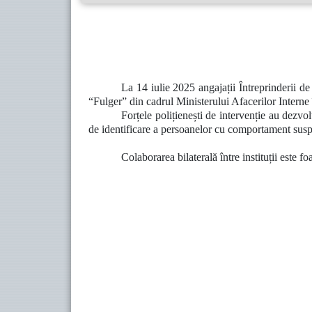
La 14 iulie 2025 angajații Întreprinderii de
“Fulger” din cadrul Ministerului Afacerilor Interne
Forțele polițienești de intervenție au
dezvolt
de identificare a persoanelor cu comportament suspec
Colaborarea bilaterală între instituții este fo