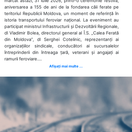
marcat astăzi, 31 iulie 2026, printr-o ceremonie festivă,
aniversarea a 155 de ani de la fondarea căii ferate pe
teritoriul Republicii Moldova, un moment de referință în
istoria transportului feroviar național. La eveniment au
participat ministrul Infrastructurii și Dezvoltării Regionale,
dl Vladimir Bolea, directorul general al Î.S. „Calea Ferată
din Moldova”, dl Serghei Cotelinic, reprezentanți ai
organizațiilor sindicale, conducători ai sucursalelor
întreprinderii din întreaga țară, veterani și angajați ai
ramurii feroviare....
Afișați mai multe ...