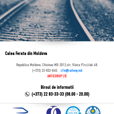
Calea Ferata din Moldova
Republica Moldova, Chisinau MD-2012,str. Vlaicu Pîrcălab 48;
(+373) 22-832-040;
cfm@railway.md
ANTICORUPȚIE
Biroul de informatii
(+373) 22 83-33-33 (08.00 - 20.00)