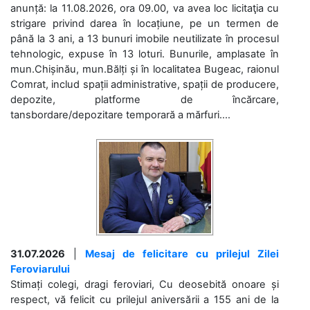
anunță: la 11.08.2026, ora 09.00, va avea loc licitaţia cu
strigare privind darea în locațiune, pe un termen de
până la 3 ani, a 13 bunuri imobile neutilizate în procesul
tehnologic, expuse în 13 loturi. Bunurile, amplasate în
mun.Chișinău, mun.Bălți și în localitatea Bugeac, raionul
Comrat, includ spații administrative, spații de producere,
depozite, platforme de încărcare,
tansbordare/depozitare temporară a mărfuri....
31.07.2026
|
Mesaj de felicitare cu prilejul Zilei
Feroviarului
Stimați colegi, dragi feroviari, Cu deosebită onoare și
respect, vă felicit cu prilejul aniversării a 155 ani de la