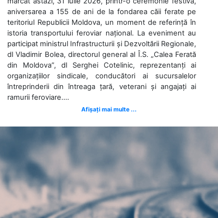
marcat astăzi, 31 iulie 2026, printr-o ceremonie festivă,
aniversarea a 155 de ani de la fondarea căii ferate pe
teritoriul Republicii Moldova, un moment de referință în
istoria transportului feroviar național. La eveniment au
participat ministrul Infrastructurii și Dezvoltării Regionale,
dl Vladimir Bolea, directorul general al Î.S. „Calea Ferată
din Moldova”, dl Serghei Cotelinic, reprezentanți ai
organizațiilor sindicale, conducători ai sucursalelor
întreprinderii din întreaga țară, veterani și angajați ai
ramurii feroviare....
Afișați mai multe ...