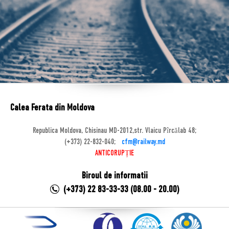
Calea Ferata din Moldova
Republica Moldova, Chisinau MD-2012,str. Vlaicu Pîrcălab 48;
(+373) 22-832-040;
cfm@railway.md
ANTICORUPȚIE
Biroul de informatii
(+373) 22 83-33-33 (08.00 - 20.00)