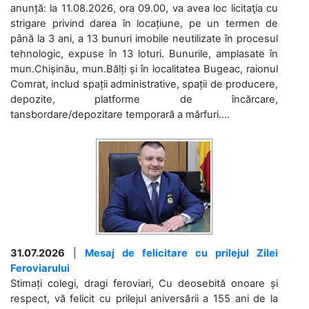
anunță: la 11.08.2026, ora 09.00, va avea loc licitaţia cu
strigare privind darea în locațiune, pe un termen de
până la 3 ani, a 13 bunuri imobile neutilizate în procesul
tehnologic, expuse în 13 loturi. Bunurile, amplasate în
mun.Chișinău, mun.Bălți și în localitatea Bugeac, raionul
Comrat, includ spații administrative, spații de producere,
depozite, platforme de încărcare,
tansbordare/depozitare temporară a mărfuri....
31.07.2026
|
Mesaj de felicitare cu prilejul Zilei
Feroviarului
Stimați colegi, dragi feroviari, Cu deosebită onoare și
respect, vă felicit cu prilejul aniversării a 155 ani de la