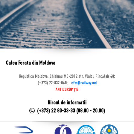
Calea Ferata din Moldova
Republica Moldova, Chisinau MD-2012,str. Vlaicu Pîrcălab 48;
(+373) 22-832-040;
cfm@railway.md
ANTICORUPȚIE
Biroul de informatii
(+373) 22 83-33-33 (08.00 - 20.00)