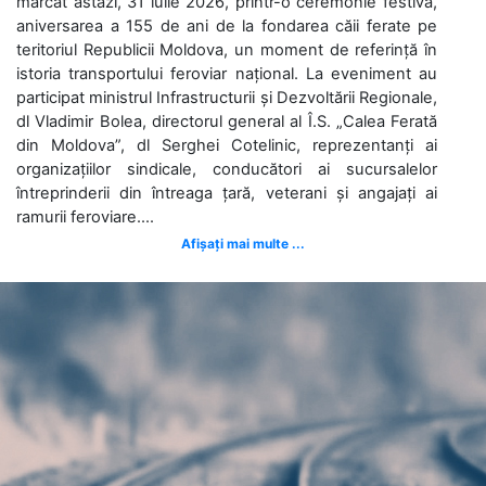
marcat astăzi, 31 iulie 2026, printr-o ceremonie festivă,
aniversarea a 155 de ani de la fondarea căii ferate pe
teritoriul Republicii Moldova, un moment de referință în
istoria transportului feroviar național. La eveniment au
participat ministrul Infrastructurii și Dezvoltării Regionale,
dl Vladimir Bolea, directorul general al Î.S. „Calea Ferată
din Moldova”, dl Serghei Cotelinic, reprezentanți ai
organizațiilor sindicale, conducători ai sucursalelor
întreprinderii din întreaga țară, veterani și angajați ai
ramurii feroviare....
Afișați mai multe ...