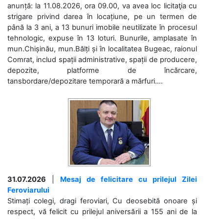
anunță: la 11.08.2026, ora 09.00, va avea loc licitaţia cu
strigare privind darea în locațiune, pe un termen de
până la 3 ani, a 13 bunuri imobile neutilizate în procesul
tehnologic, expuse în 13 loturi. Bunurile, amplasate în
mun.Chișinău, mun.Bălți și în localitatea Bugeac, raionul
Comrat, includ spații administrative, spații de producere,
depozite, platforme de încărcare,
tansbordare/depozitare temporară a mărfuri....
31.07.2026
|
Mesaj de felicitare cu prilejul Zilei
Feroviarului
Stimați colegi, dragi feroviari, Cu deosebită onoare și
respect, vă felicit cu prilejul aniversării a 155 ani de la