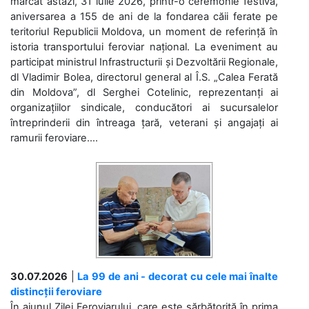
marcat astăzi, 31 iulie 2026, printr-o ceremonie festivă,
aniversarea a 155 de ani de la fondarea căii ferate pe
teritoriul Republicii Moldova, un moment de referință în
istoria transportului feroviar național. La eveniment au
participat ministrul Infrastructurii și Dezvoltării Regionale,
dl Vladimir Bolea, directorul general al Î.S. „Calea Ferată
din Moldova”, dl Serghei Cotelinic, reprezentanți ai
organizațiilor sindicale, conducători ai sucursalelor
întreprinderii din întreaga țară, veterani și angajați ai
ramurii feroviare....
30.07.2026
|
La 99 de ani - decorat cu cele mai înalte
distincții feroviare
În ajunul Zilei Feroviarului, care este sărbătorită în prima