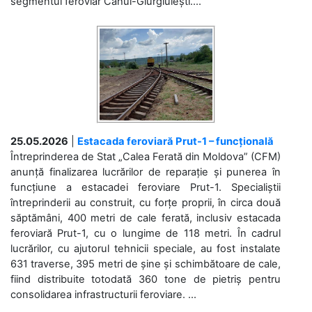
segmentul feroviar Cahul-Giurgiulești....
25.05.2026
|
Estacada feroviară Prut-1 – funcțională
Întreprinderea de Stat „Calea Ferată din Moldova” (CFM)
anunță finalizarea lucrărilor de reparație și punerea în
funcțiune a estacadei feroviare Prut-1. Specialiștii
întreprinderii au construit, cu forțe proprii, în circa două
săptămâni, 400 metri de cale ferată, inclusiv estacada
feroviară Prut-1, cu o lungime de 118 metri. În cadrul
lucrărilor, cu ajutorul tehnicii speciale, au fost instalate
631 traverse, 395 metri de șine și schimbătoare de cale,
fiind distribuite totodată 360 tone de pietriș pentru
consolidarea infrastructurii feroviare. ...