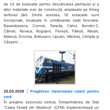
de 23 de estacade pentru descărcarea pietrișului și a
altor materiale vrac de construcții, amplasate pe întreg
teritoriul țării. Dintre acestea, 18 estacade sunt
funcționale, localizate în următoarele stații feroviare:
Basarabeasca, Comrat, Taraclia, Cahul, Bender-2,
Căinari, Revaca, Rogojeni, Florești, Fălești, Răuțel,
Mateuți, Drochia, Brătușeni, Lipcani, Vălcineț, Cimișlia și
Căușeni. ...
25.03.2026
|
Pregătirea materialului rulant pentru
vară
În preajma sezonului estival, Întreprinderea de Stat
”Calea Ferată din Moldova” (CFM) implementează un