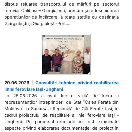
dispus reluarea transportului de mărfuri pe sectorul
feroviar Colibași – Giurgiulești, precum și redeschiderea
operațiunilor de încărcare la toate stațiile cu destinația
Giurgiulești și Giurgiulești-Port....
29.06.2026
|
Consultări tehnice privind reabilitarea
liniei feroviare Iași-Ungheni
La 25.06.2026 a avut loc o vizită de lucru a
reprezentanților Întreprinderii de Stat ”Calea Ferată din
Moldova” la Sucursala Regională de Căi Ferate Iași, în
cadrul proiectului de reabilitare a liniei feroviare Iași –
Ungheni. Pe parcursul reuniunii au fost examinate
aspecte privind elaborarea documentației de proiect în