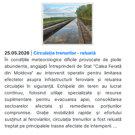
25.05.2026
|
Circulația trenurilor - reluată
În condițiile meteorologice dificile provocate de ploile
abundente, angajații Întreprinderii de Stat “Calea Ferată
din Moldova” au intervenit operativ pentru limitarea
efectelor asupra infrastructurii feroviare și reluarea
circulației în siguranță. Echipele din teren au lucrat
continuu, folosind utilaje specializate și resurse
suplimentare pentru evacuarea apei, consolidarea
sectoarelor afectate și remedierea porțiunilor
compromise. Grație mobilizării rapide și efortului
susținut al feroviarilor, circulația trenurilor a fost reluată
treptat pe principalele trasee afectate de intemperii. ...