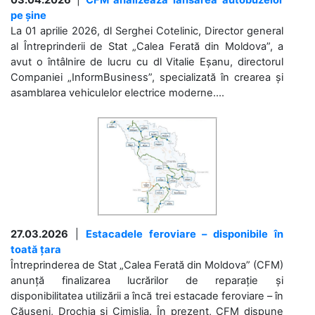
03.04.2026
|
CFM analizează lansarea autobuzelor
pe șine
La 01 aprilie 2026, dl Serghei Cotelinic, Director general
al Întreprinderii de Stat „Calea Ferată din Moldova”, a
avut o întâlnire de lucru cu dl Vitalie Eșanu, directorul
Companiei „InformBusiness”, specializată în crearea și
asamblarea vehiculelor electrice moderne....
27.03.2026
|
Estacadele feroviare – disponibile în
toată țara
Întreprinderea de Stat „Calea Ferată din Moldova” (CFM)
anunță finalizarea lucrărilor de reparație și
disponibilitatea utilizării a încă trei estacade feroviare – în
Căușeni, Drochia și Cimișlia. În prezent, CFM dispune