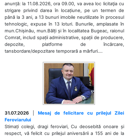
anunță: la 11.08.2026, ora 09.00, va avea loc licitaţia cu
strigare privind darea în locațiune, pe un termen de
până la 3 ani, a 13 bunuri imobile neutilizate în procesul
tehnologic, expuse în 13 loturi. Bunurile, amplasate în
mun.Chișinău, mun.Bălți și în localitatea Bugeac, raionul
Comrat, includ spații administrative, spații de producere,
depozite, platforme de încărcare,
tansbordare/depozitare temporară a mărfuri....
31.07.2026
|
Mesaj de felicitare cu prilejul Zilei
Feroviarului
Stimați colegi, dragi feroviari, Cu deosebită onoare și
respect, vă felicit cu prilejul aniversării a 155 ani de la