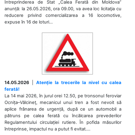
Întreprinderea de Stat „Calea Ferată din Moldova”
anunță: la 26.05.2026, ora 09.00, va avea loc licitaţia cu
reducere privind comercializarea a 16 locomotive,
expuse în 16 de loturi...
14.05.2026
|
Atenție la trecerile la nivel cu calea
ferată!
La 14 mai 2026, în jurul orei 12.50, pe tronsonul feroviar
Ocnița–Vălcineț, mecanicul unui tren a fost nevoit să
aplice frânarea de urgență, după ce un automobil a
pătruns pe calea ferată cu încălcarea prevederilor
Regulamentului circulației rutiere. În pofida măsurilor
întreprinse, impactul nu a putut fi evitat....