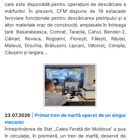
care este disponibilă pentru operațiuni de descărcare a
mărfurilor. În prezent, CFM dispune de 19 estacade
feroviare funcționale pentru descărcarea pietrișului și a
altor materiale vrac de construcții, amplasate în întreaga
țară: Basarabeasca, Comrat, Taraclia, Cahul, Bender-2,
Căinari, Revaca, Rogojeni, Florești, Fălești, Răuțel,
Mateuți, Drochia, Brătușeni, Lipcani, Vălcineț, Cimișlia,
Căușeni și Iargara....
23.07.2026
|
Primul tren de marfă operat de un singur
mecanic
Întreprinderea de Stat „Calea Ferată din Moldova” a pus
în circulație, în premieră, un tren de marfă, deservit de