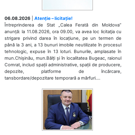
06.08.2026
|
Atenție – licitație!
Întreprinderea de Stat „Calea Ferată din Moldova”
anunță: la 11.08.2026, ora 09.00, va avea loc licitaţia cu
strigare privind darea în locațiune, pe un termen de
până la 3 ani, a 13 bunuri imobile neutilizate în procesul
tehnologic, expuse în 13 loturi. Bunurile, amplasate în
mun.Chișinău, mun.Bălți și în localitatea Bugeac, raionul
Comrat, includ spații administrative, spații de producere,
depozite, platforme de încărcare,
tansbordare/depozitare temporară a mărfuri....