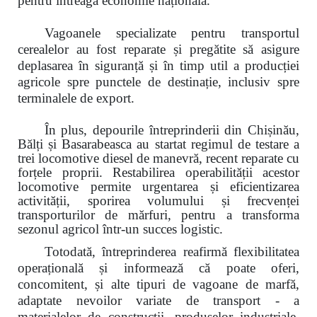
pentru întreaga economie națională.
Vagoanele specializate pentru transportul
cerealelor au fost reparate și
pregătite să asigure
deplasarea în siguranță și în timp util a producției
agricole spre punctele de destinație, inclusiv spre
terminalele de export.
În plus, depourile întreprinderii din Chișinău,
Bălți și Basarabeasca au startat regimul de testare a
trei locomotive diesel de manevră, recent reparate cu
forțele proprii. Restabilirea operabilității acestor
locomotive permite urgentarea și eficientizarea
activității, sporirea volumului și frecvenței
transporturilor de mărfuri,
pentru a transforma
sezonul agricol într-un succes logistic.
Totodată, întreprinderea reafirmă flexibilitatea
operațională și informează că poate oferi,
concomitent, și alte tipuri de vagoane de marfă,
adaptate nevoilor variate de transport - a
materialelor de construcții, produselor industriale,