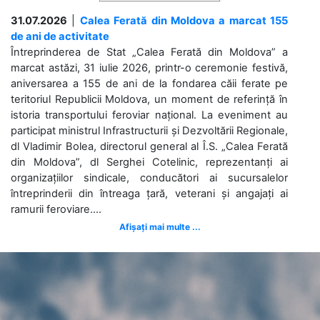
31.07.2026
|
Calea Ferată din Moldova a marcat 155
de ani de activitate
Întreprinderea de Stat „Calea Ferată din Moldova” a
marcat astăzi, 31 iulie 2026, printr-o ceremonie festivă,
aniversarea a 155 de ani de la fondarea căii ferate pe
teritoriul Republicii Moldova, un moment de referință în
istoria transportului feroviar național. La eveniment au
participat ministrul Infrastructurii și Dezvoltării Regionale,
dl Vladimir Bolea, directorul general al Î.S. „Calea Ferată
din Moldova”, dl Serghei Cotelinic, reprezentanți ai
organizațiilor sindicale, conducători ai sucursalelor
întreprinderii din întreaga țară, veterani și angajați ai
ramurii feroviare....
Afișați mai multe ...