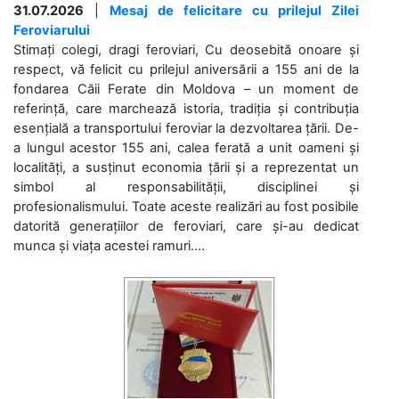
31.07.2026
|
Mesaj de felicitare cu prilejul Zilei
Feroviarului
Stimați colegi, dragi feroviari, Cu deosebită onoare și
respect, vă felicit cu prilejul aniversării a 155 ani de la
fondarea Căii Ferate din Moldova – un moment de
referință, care marchează istoria, tradiția și contribuția
esențială a transportului feroviar la dezvoltarea țării. De-
a lungul acestor 155 ani, calea ferată a unit oameni și
localități, a susținut economia țării și a reprezentat un
simbol al responsabilității, disciplinei și
profesionalismului. Toate aceste realizări au fost posibile
datorită generațiilor de feroviari, care și-au dedicat
munca și viața acestei ramuri....