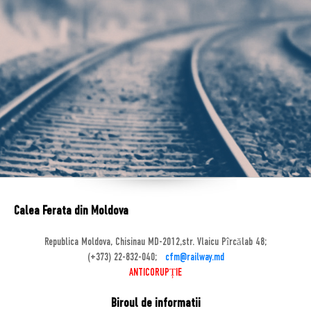
Calea Ferata din Moldova
Republica Moldova, Chisinau MD-2012,str. Vlaicu Pîrcălab 48;
(+373) 22-832-040;
cfm@railway.md
ANTICORUPȚIE
Biroul de informatii