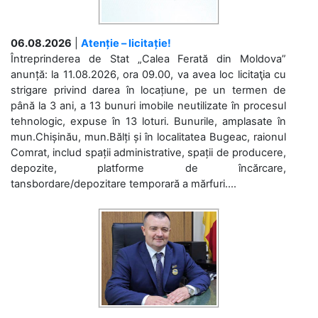
06.08.2026
|
Atenție – licitație!
Întreprinderea de Stat „Calea Ferată din Moldova”
anunță: la 11.08.2026, ora 09.00, va avea loc licitaţia cu
strigare privind darea în locațiune, pe un termen de
până la 3 ani, a 13 bunuri imobile neutilizate în procesul
tehnologic, expuse în 13 loturi. Bunurile, amplasate în
mun.Chișinău, mun.Bălți și în localitatea Bugeac, raionul
Comrat, includ spații administrative, spații de producere,
depozite, platforme de încărcare,
tansbordare/depozitare temporară a mărfuri....