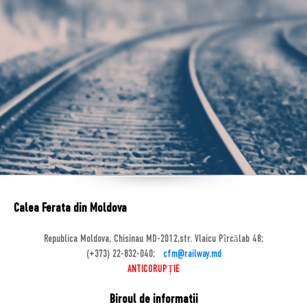
Calea Ferata din Moldova
Republica Moldova, Chisinau MD-2012,str. Vlaicu Pîrcălab 48;
(+373) 22-832-040;
cfm@railway.md
ANTICORUPȚIE
Biroul de informatii