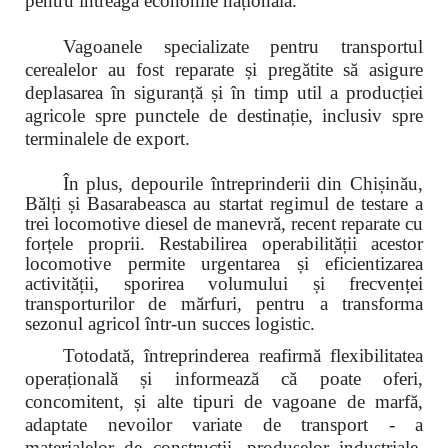
pentru întreaga economie națională.
Vagoanele specializate pentru transportul
cerealelor au fost reparate și
pregătite să asigure
deplasarea în siguranță și în timp util a producției
agricole spre punctele de destinație, inclusiv spre
terminalele de export.
În plus, depourile întreprinderii din Chișinău,
Bălți și Basarabeasca au startat regimul de testare a
trei locomotive diesel de manevră, recent reparate cu
forțele proprii. Restabilirea operabilității acestor
locomotive permite urgentarea și eficientizarea
activității, sporirea volumului și frecvenței
transporturilor de mărfuri,
pentru a transforma
sezonul agricol într-un succes logistic.
Totodată, întreprinderea reafirmă flexibilitatea
operațională și informează că poate oferi,
concomitent, și alte tipuri de vagoane de marfă,
adaptate nevoilor variate de transport - a
materialelor de construcții, produselor industriale,