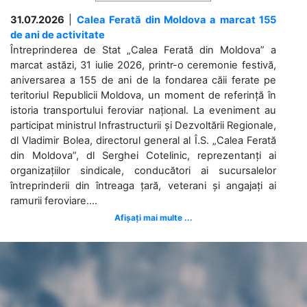
31.07.2026
|
Calea Ferată din Moldova a marcat 155
de ani de activitate
Întreprinderea de Stat „Calea Ferată din Moldova” a
marcat astăzi, 31 iulie 2026, printr-o ceremonie festivă,
aniversarea a 155 de ani de la fondarea căii ferate pe
teritoriul Republicii Moldova, un moment de referință în
istoria transportului feroviar național. La eveniment au
participat ministrul Infrastructurii și Dezvoltării Regionale,
dl Vladimir Bolea, directorul general al Î.S. „Calea Ferată
din Moldova”, dl Serghei Cotelinic, reprezentanți ai
organizațiilor sindicale, conducători ai sucursalelor
întreprinderii din întreaga țară, veterani și angajați ai
ramurii feroviare....
Afișați mai multe ...