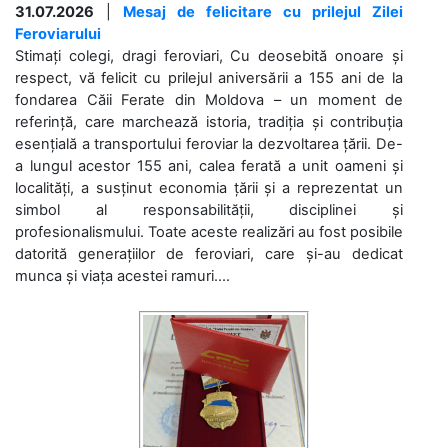
31.07.2026
|
Mesaj de felicitare cu prilejul Zilei
Feroviarului
Stimați colegi, dragi feroviari, Cu deosebită onoare și
respect, vă felicit cu prilejul aniversării a 155 ani de la
fondarea Căii Ferate din Moldova – un moment de
referință, care marchează istoria, tradiția și contribuția
esențială a transportului feroviar la dezvoltarea țării. De-
a lungul acestor 155 ani, calea ferată a unit oameni și
localități, a susținut economia țării și a reprezentat un
simbol al responsabilității, disciplinei și
profesionalismului. Toate aceste realizări au fost posibile
datorită generațiilor de feroviari, care și-au dedicat
munca și viața acestei ramuri....