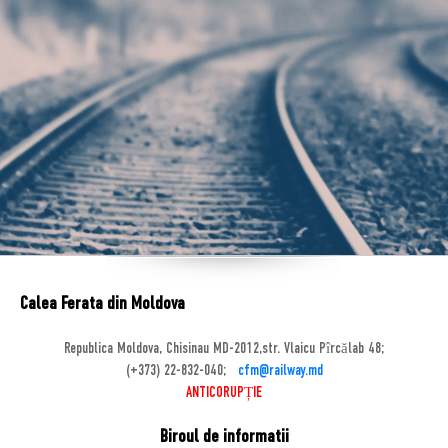
Calea Ferata din Moldova
Republica Moldova, Chisinau MD-2012,str. Vlaicu Pîrcălab 48;
(+373) 22-832-040;
cfm@railway.md
ANTICORUPȚIE
Biroul de informatii