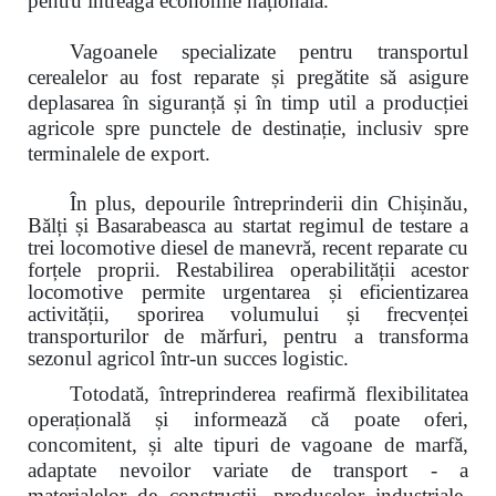
pentru întreaga economie națională.
Vagoanele specializate pentru transportul
cerealelor au fost reparate și
pregătite să asigure
deplasarea în siguranță și în timp util a producției
agricole spre punctele de destinație, inclusiv spre
terminalele de export.
În plus, depourile întreprinderii din Chișinău,
Bălți și Basarabeasca au startat regimul de testare a
trei locomotive diesel de manevră, recent reparate cu
forțele proprii. Restabilirea operabilității acestor
locomotive permite urgentarea și eficientizarea
activității, sporirea volumului și frecvenței
transporturilor de mărfuri,
pentru a transforma
sezonul agricol într-un succes logistic.
Totodată, întreprinderea reafirmă flexibilitatea
operațională și informează că poate oferi,
concomitent, și alte tipuri de vagoane de marfă,
adaptate nevoilor variate de transport - a
materialelor de construcții, produselor industriale,