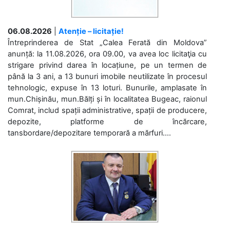
06.08.2026
|
Atenție – licitație!
Întreprinderea de Stat „Calea Ferată din Moldova”
anunță: la 11.08.2026, ora 09.00, va avea loc licitaţia cu
strigare privind darea în locațiune, pe un termen de
până la 3 ani, a 13 bunuri imobile neutilizate în procesul
tehnologic, expuse în 13 loturi. Bunurile, amplasate în
mun.Chișinău, mun.Bălți și în localitatea Bugeac, raionul
Comrat, includ spații administrative, spații de producere,
depozite, platforme de încărcare,
tansbordare/depozitare temporară a mărfuri....