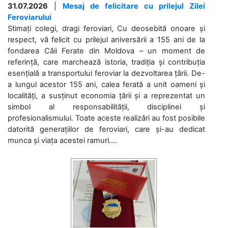
31.07.2026
|
Mesaj de felicitare cu prilejul Zilei
Feroviarului
Stimați colegi, dragi feroviari, Cu deosebită onoare și
respect, vă felicit cu prilejul aniversării a 155 ani de la
fondarea Căii Ferate din Moldova – un moment de
referință, care marchează istoria, tradiția și contribuția
esențială a transportului feroviar la dezvoltarea țării. De-
a lungul acestor 155 ani, calea ferată a unit oameni și
localități, a susținut economia țării și a reprezentat un
simbol al responsabilității, disciplinei și
profesionalismului. Toate aceste realizări au fost posibile
datorită generațiilor de feroviari, care și-au dedicat
munca și viața acestei ramuri....