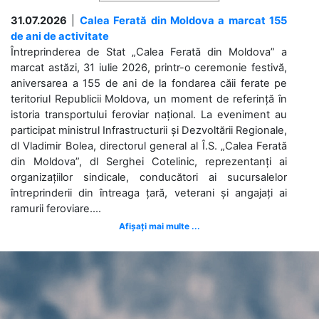
31.07.2026
|
Calea Ferată din Moldova a marcat 155
de ani de activitate
Întreprinderea de Stat „Calea Ferată din Moldova” a
marcat astăzi, 31 iulie 2026, printr-o ceremonie festivă,
aniversarea a 155 de ani de la fondarea căii ferate pe
teritoriul Republicii Moldova, un moment de referință în
istoria transportului feroviar național. La eveniment au
participat ministrul Infrastructurii și Dezvoltării Regionale,
dl Vladimir Bolea, directorul general al Î.S. „Calea Ferată
din Moldova”, dl Serghei Cotelinic, reprezentanți ai
organizațiilor sindicale, conducători ai sucursalelor
întreprinderii din întreaga țară, veterani și angajați ai
ramurii feroviare....
Afișați mai multe ...